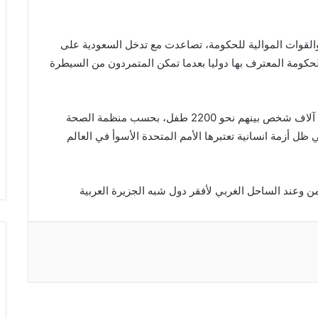
وثيين والقوات الموالية للحكومة، تصاعدت مع تدخل السعودية على
العسكري في آذار (مارس) 2015 دعما للحكومة المعترف بها دوليا بعدما تمكن المتمردون من السيطرة
وأدى النزاع منذ التدخل السعودي الى مقتل نحو عشرة آلاف شخص بينهم نحو 2200 طفل، بحسب منظمة الصحة
ظل أزمة انسانية تعتبرها الأمم المتحدة الأسوأ في العالم
ن وعند الساحل الغربي لأفقر دول شبه الجزيرة العربية