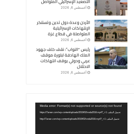
التصعيد الإسرائيلي المتواصل
أغسطس 6, 2026
الأردن وعدة دول تدين وتستنكر
الإنتهاكات الإسرائيلية
المتواصلة في قطاع غزة
أغسطس 6, 2026
رئيس “النواب”: نقف خلف جهود
الملك الهادفة لبلورة موقف
عربي ودولي يوقف انتهاكات
الاحتلال
أغسطس 6, 2026
مشغل
Media error: Format(s) not supported or source(s) not found
الفيديو
تحميل الملف: https://7areer.com/wp-content/uploads/2019/02/voda2018.mp4?_=1
تحميل الملف: http://7areer.com/wp-content/uploads/2019/02/voda2018.mp4?_=1