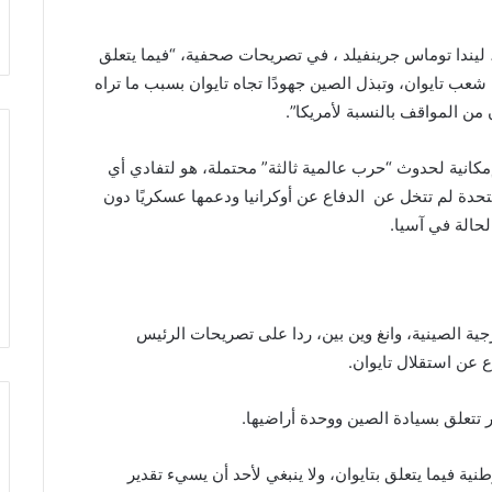
 ليندا توماس جرينفيلد ، في تصريحات صحفية، “فيما يتعلق
عب تايوان، وتبذل الصين جهودًا تجاه تايوان بسبب ما تراه
 من المواقف بالنسبة لأمريكا”.
مكانية لحدوث “حرب عالمية ثالثة” محتملة، هو لتفادي أي
لمتحدة لم تتخل عن الدفاع عن أوكرانيا ودعمها عسكريًا دون
لحالة في آسيا.
ية الصينية، وانغ وين بين، ردا على تصريحات الرئيس
ع عن استقلال تايوان.
ر تتعلق بسيادة الصين ووحدة أراضيها.
ة فيما يتعلق بتايوان، ولا ينبغي لأحد أن يسيء تقدير