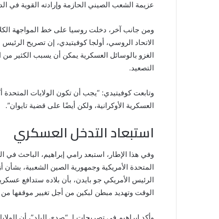
عزيمة الشعب الصيني الحازمة وإرادته القوية في ال
ومن جانب آخر، دخلت روسيا على خط المواجهة الكل
الاتحاد الروسي، أولجا كوفيتيدي، إن تصريح الرئيس ا
الغزو بالوسائل العسكرية يمكن أن يسبب الكثير من ا
التصعيد.
وتابعت كوفيتيدي: “يجب أن تكون الولايات المتحدة أك
العسكرية الأوكرانية، ولكن أيضًا على قضية تايوان”.
استبعاد التدخل العسكري
وفي هذا الإطار، استبعد رامي إبراهيم، الباحث في 
المتحدة الأمريكية وجمهورية الصين الشعبية، بشأن 
الرئيس الأمريكي جو بايدن، بأن بلاده ستدافع عسك
الوقت وتهديد مبطن لبكين من أجل تغيير موقفها من ا
وأكد إبراهيم في تصريحات لـ “صدى البلد”، أن الول