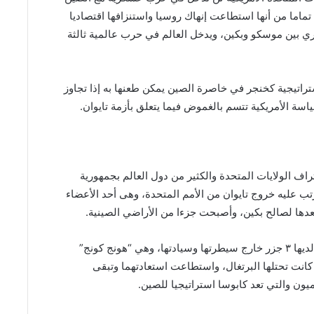
د تماما من أنها استطاعت إنهاك روسيا واستنزافها اقتصاديا
بين موسكو وبكين، ويدخل العالم في حرب عالمية ثالثة
ستراتيجية كخنجر في خاصرة الصين يمكن طعنها به إذا تجاوز
ة الأمريكية تتسم بالغموض فيما يتعلق بأزمة تايوان.
راف الولايات المتحدة والكثير من دول العالم بجمهورية
 ترتب عليه خروج تايوان من الأمم المتحدة، وهى أحد الأعضاء
ا لصالح بكين، وأصبحت جزءا من الأراضي الصينية.
وأوضح الباحث في الشؤون الدولية، أن الصين كانت لديها ٣ جزر خارج سيطرتها وسيادتها، وهي “هونج كونج”
 كانت تحتلها البرتغال، واستطاعت استعادتهما وتبقى
ميون والتي تعد كابوسا استراتيجيا للصين.