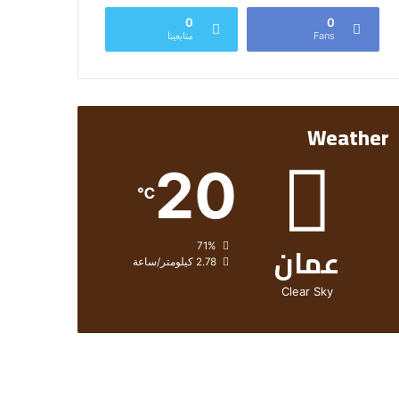
0
0
Fans
متابعينا
Weather
20
℃
عمان
الرطوبة:
71%
الرياح:
2.78 كيلومتر/ساعة
Clear Sky