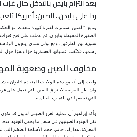
بعد التزام بايدن بالتدخل حال غزت ا
ردا علي بايدن.. الصين: أمريكا تلعب
وتابع: “الصين استمرت لفترة كبيرة تتحدث مع الحكم 
الصغيرة المحيطة بتايوان، ثم عملت على فتح قنوات 
تسوية بين الطرفين، ومع تولي تساي إينغ ون الرئاسة 
رسميًا، فكثّفت عملياتها العسكرية جوًا وبحرًا حول ال
مخاوف الصين وصعوبة المه
ولفت إلى أنه مع دعم الولايات المتحدة لتايوان خشي
واشنطن الفرصة لاختراق الصين التي تعمل على فرض 
التي تحققها في التجارة العالمية.
وأكد إبراهيم أن عملية الغزو الصيني لتايون قد تكون 
نقل الجنود الصينيين في سفن ما يجعل الجنود هدفا س
المعركة، هذا إلى جانب حجم الأسلحة الضخم التي ترسل