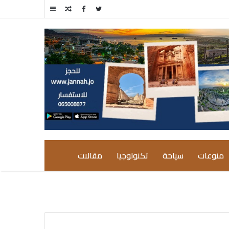
مقال
إضافة
عشوائي
عمود
جانبي
منوعات
سياحة
تكنولوجيا
مقالات