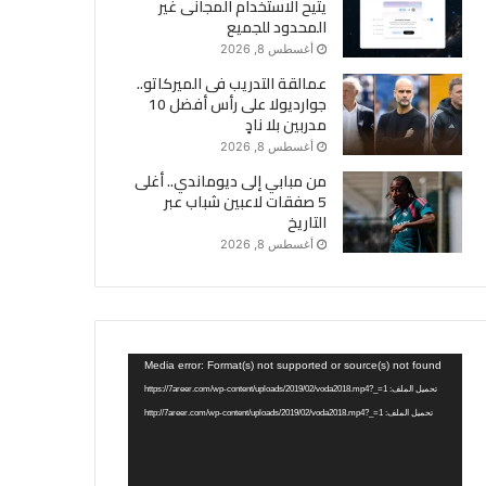
يتيح الاستخدام المجانى غير
المحدود للجميع
أغسطس 8, 2026
عمالقة التدريب فى الميركاتو..
جوارديولا على رأس أفضل 10
مدربين بلا نادٍ
أغسطس 8, 2026
من مبابي إلى ديوماندي.. أغلى
5 صفقات لاعبين شباب عبر
التاريخ
أغسطس 8, 2026
مشغل
Media error: Format(s) not supported or source(s) not found
الفيديو
تحميل الملف: https://7areer.com/wp-content/uploads/2019/02/voda2018.mp4?_=1
تحميل الملف: http://7areer.com/wp-content/uploads/2019/02/voda2018.mp4?_=1