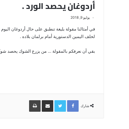
أردوغان يحصد الورد .
يوليو 9, 2018
في أمثالنا مقولة بليغة تنطبق على حال أردوغان اليوم م
لحلف اليمين الدستورية أمام برلمان بلاده .
بقي أن نعرفكم بالمقولة … من يزرع الشوك يحصد شوكا
Facebook
Twitter
مشاركة
طباعة
عبر
شارك
البريد