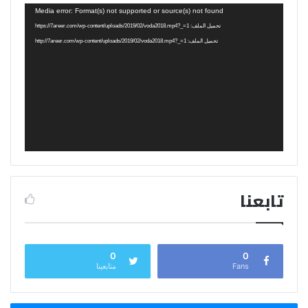
مشغل
Media error: Format(s) not supported or source(s) not found
الفيديو
تحميل الملف: https://7areer.com/wp-content/uploads/2019/02/voda2018.mp4?_=1
تحميل الملف: http://7areer.com/wp-content/uploads/2019/02/voda2018.mp4?_=1
تابعنا
0
0
Fans
متابعينا