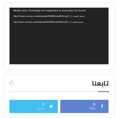
مشغل
Media error: Format(s) not supported or source(s) not found
الفيديو
تحميل الملف: https://7areer.com/wp-content/uploads/2019/02/voda2018.mp4?_=1
تحميل الملف: http://7areer.com/wp-content/uploads/2019/02/voda2018.mp4?_=1
تابعنا
0
0
Fans
متابعينا