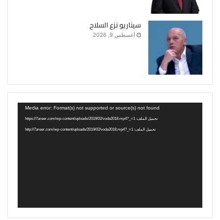
سيناريو نزع السلاح
أغسطس 9, 2026
مشغل
Media error: Format(s) not supported or source(s) not found
الفيديو
تحميل الملف: https://7areer.com/wp-content/uploads/2019/02/voda2018.mp4?_=1
تحميل الملف: http://7areer.com/wp-content/uploads/2019/02/voda2018.mp4?_=1