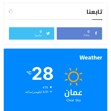
تابعنا
0
0
Fans
متابعينا
Weather
28
℃
عمان
الرطوبة:
41%
الرياح:
6.91 كيلومتر/ساعة
Clear Sky