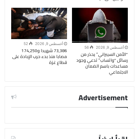
أغسطس 9, 2026
52
أغسطس 9, 2026
56
73,386 شهيدا و174,250
“الأمن السيبراني” يحذر من
مصابا منذ بدء حرب الإبادة على
رسائل “واتساب” تدعي وجود
قطاع غزة
مساعدات باسم الضمان
الاجتماعي
Advertisement