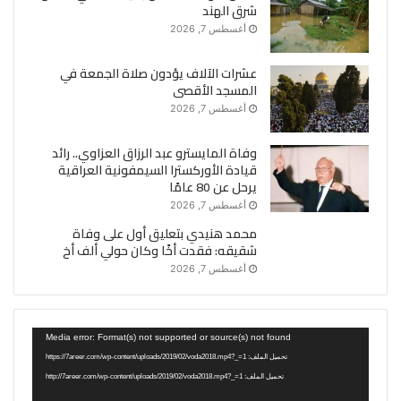
شرق الهند
أغسطس 7, 2026
عشرات الآلاف يؤدون صلاة الجمعة في
المسجد الأقصى
أغسطس 7, 2026
وفاة المايسترو عبد الرزاق العزاوي.. رائد
قيادة الأوركسترا السيمفونية العراقية
يرحل عن 80 عامًا
أغسطس 7, 2026
محمد هنيدي بتعليق أول على وفاة
شقيقه: فقدت أخًا وكان حولي ألف أخ
أغسطس 7, 2026
مشغل
Media error: Format(s) not supported or source(s) not found
الفيديو
تحميل الملف: https://7areer.com/wp-content/uploads/2019/02/voda2018.mp4?_=1
تحميل الملف: http://7areer.com/wp-content/uploads/2019/02/voda2018.mp4?_=1