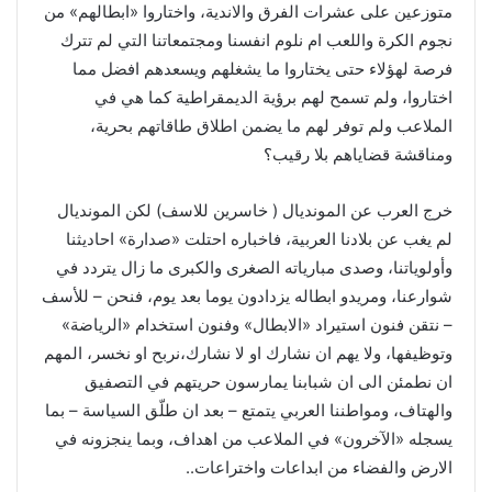
متوزعين على عشرات الفرق والاندية، واختاروا «ابطالهم» من
نجوم الكرة واللعب ام نلوم انفسنا ومجتمعاتنا التي لم تترك
فرصة لهؤلاء حتى يختاروا ما يشغلهم ويسعدهم افضل مما
اختاروا، ولم تسمح لهم برؤية الديمقراطية كما هي في
الملاعب ولم توفر لهم ما يضمن اطلاق طاقاتهم بحرية،
ومناقشة قضاياهم بلا رقيب؟
خرج العرب عن المونديال ( خاسرين للاسف) لكن المونديال
لم يغب عن بلادنا العربية، فاخباره احتلت «صدارة» احاديثنا
وأولوياتنا، وصدى مبارياته الصغرى والكبرى ما زال يتردد في
شوارعنا، ومريدو ابطاله يزدادون يوما بعد يوم، فنحن – للأسف
– نتقن فنون استيراد «الابطال» وفنون استخدام «الرياضة»
وتوظيفها، ولا يهم ان نشارك او لا نشارك،نربح او نخسر، المهم
ان نطمئن الى ان شبابنا يمارسون حريتهم في التصفيق
والهتاف، ومواطننا العربي يتمتع – بعد ان طلّق السياسة – بما
يسجله «الآخرون» في الملاعب من اهداف، وبما ينجزونه في
الارض والفضاء من ابداعات واختراعات..