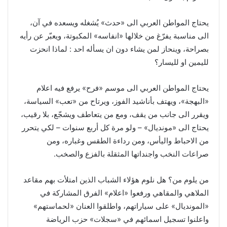
يحتاج المواطن العربي الى «حدث» يُشغله ويسعده في آن،
الى مناسبة يفرّغ من خلالها «انفاسه» المكبوتة، ويعبّر عن رأيه
بصراحة، وينحاز لمن يشاء دون ان يسأله احد : لماذا انحزت
لليمين او لليسار؟
يحتاج المواطن العربي الى موسم «فرح» يرفع فيه اعلام
«البهجة»، ويهتف بأناشيد الفوز، ويرتاح من «تعب» السياسة،
ويقرر الى جانب من يقف، ومع من يتعاطف ويشجّع، بلا رقيب،
يحتاج الى «مونديال» – ولو مرة كل أربع سنوات – لكي يتحرر
من الاحباط واليأس، ومن رداءة الطقس وغباره، ومن
صراعات النخب واجنداتها المثقلة بالفزع والصخب.
من يلوم من؟ هل نلوم هؤلاء الشباب الذين امتلأت بهم مقاعد
الملاهي والمقاهي ورفعوا «اعلام» الفرق المشاركة في
«المونديال» على سياراتهم، واطلقوا العنان «لحماستهم»
واعلنوا تسجيل اسمائهم في «سجلات» حزب الرياضة