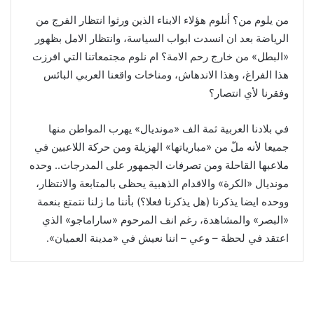
من يلوم من؟ أنلوم هؤلاء الابناء الذين ورثوا انتظار الفرج من
الرياضة بعد ان انسدت ابواب السياسة، وانتظار الامل بظهور
«البطل» من خارج رحم الامة؟ ام نلوم مجتمعاتنا التي افرزت
هذا الفراغ، وهذا الاندهاش، ومناخات واقعنا العربي البائس
وفقرنا لأي انتصار؟
في بلادنا العربية ثمة الف «مونديال» يهرب المواطن منها
جميعا لأنه ملّ من «مبارياتها» الهزيلة ومن حركة اللاعبين في
ملاعبها القاحلة ومن تصرفات الجمهور على المدرجات.. وحده
مونديال «الكرة» والاقدام الذهبية يحظى بالمتابعة والانتظار،
ووحده ايضا يذكرنا (هل يذكرنا فعلا؟) بأننا ما زلنا نتمتع بنعمة
«البصر» والمشاهدة، رغم انف المرحوم «ساراماجو» الذي
اعتقد في لحظة – وعي – اننا نعيش في «مدينة العميان».