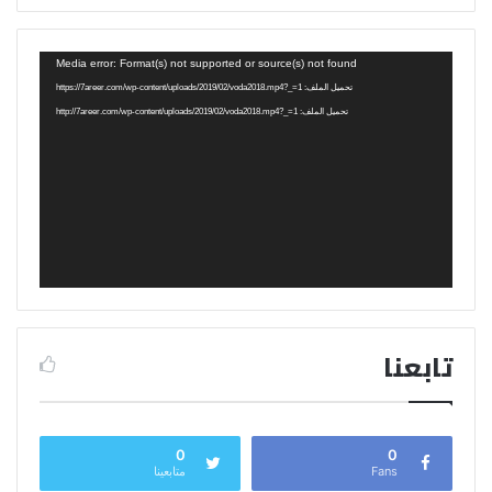
مشغل
Media error: Format(s) not supported or source(s) not found
الفيديو
تحميل الملف: https://7areer.com/wp-content/uploads/2019/02/voda2018.mp4?_=1
تحميل الملف: http://7areer.com/wp-content/uploads/2019/02/voda2018.mp4?_=1
تابعنا
0
0
Fans
متابعينا