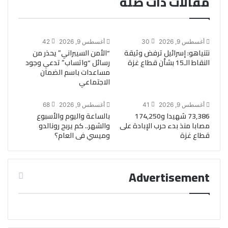
مقالات ذات صلة
أغسطس 9, 2026
30
أغسطس 9, 2026
42
نتنياهو: إسرائيل ترفض وثيقة
“الأمن السيبراني” يحذر من
النقاط الـ15 بشأن قطاع غزة
رسائل “واتساب” تدعي وجود
مساعدات باسم الضمان
الاجتماعي
أغسطس 9, 2026
41
أغسطس 9, 2026
68
73,386 شهيدا و174,250
بالساعة واليوم والأسبوع
مصابا منذ بدء حرب الإبادة على
والشهر.. كم يربح رونالدو
قطاع غزة
وميسي فى العام؟
Advertisement