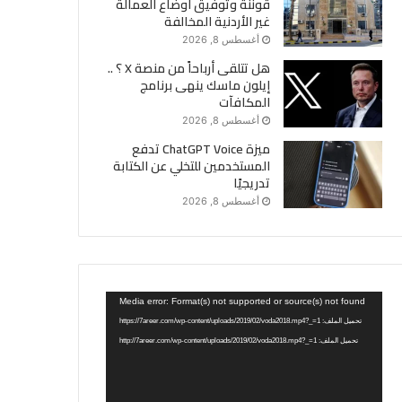
قوننة وتوفيق أوضاع العمالة
غير الأردنية المخالفة
أغسطس 8, 2026
هل تتلقى أرباحاً من منصة X ؟ ..
إيلون ماسك ينهى برنامج
المكافآت
أغسطس 8, 2026
ميزة ChatGPT Voice تدفع
المستخدمين للتخلي عن الكتابة
تدريجيًا
أغسطس 8, 2026
مشغل
Media error: Format(s) not supported or source(s) not found
الفيديو
تحميل الملف: https://7areer.com/wp-content/uploads/2019/02/voda2018.mp4?_=1
تحميل الملف: http://7areer.com/wp-content/uploads/2019/02/voda2018.mp4?_=1