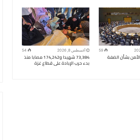
59
أغسطس 8, 2026
54
أمن بشأن الضفة
73,384 شهيدا و174,242 مصابا منذ
بدء حرب الإبادة على قطاع غزة