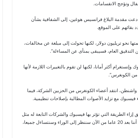
فال وتؤجج الانقسامات.
دعت مقدمة البلاغ فرانسيس هوغين، إلى الشفافية بشأن
 بقائهم على الموقع.
تها نحو تريليون دولار، لكنها تحولت إلى مبلغة عن مخالفات،
التدقيق العام، فسيبقى بمنأى عن المساءلة”.
ستغرام أكثر أمانا، لكنها لن تقوم بالتغييرات اللازمة لأنها
 من الكونغرس”.
ي واشنطن، انتقد أعضاء الكونغرس من الحزبين الشركة، فيما
يسبوك مع تزايد الأصوات المطالبة بإصلاحات تنظيمية.
 إزاء الطريقة التي تؤثر بها فيسبوك والشركات التابعة له مثل
إنستغرام على الصحة العقلية للأطفال. وأضاف: “أعتقد أننا بعد 20 عاما من الآن سننظر إلى الوراء وسنتساءل جميعا،