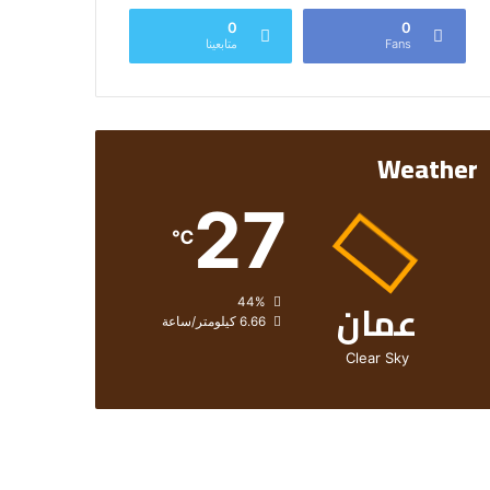
0
0
Fans
متابعينا
Weather
27
℃
عمان
الرطوبة:
44%
الرياح:
6.66 كيلومتر/ساعة
Clear Sky