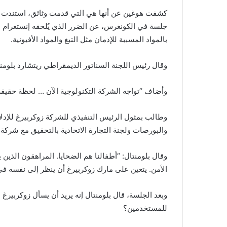
كشفت هوغين عن أنها هي التي قدمت وثائق، استندت 
جلسة في الكونغرس، عن الضرر الذي يُلحقه إنستغرام 
بالمواد المسببة للإدمان مثل التبغ والمواد الأفيونية.
وقال رئيس اللجنة السناتور الديمقراطي ريتشارد بلومنت
وأضاف “تواجه الشركة التكنولوجية الآن … لحظة حقيقة
وطالب بمثول الرئيس التنفيذي للشركة زوكربيرغ للإدلاء 
والبورصات ولجنة التجارة الاتحادية بالتحقيق مع شركة 
وقال بلومنتال: “أطفالنا هم الضحايا. المراهقون الذين
الأمن. يتعين على مارك زوكربيرغ أن ينظر إلى نفسه في 
وبعد الجلسة، قال بلومنتال إنه يريد أن يسأل زوكربيرغ
للمستخدمين؟