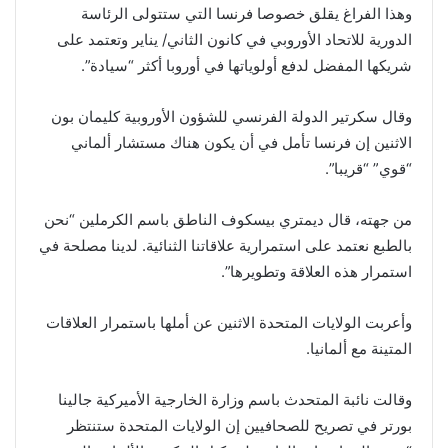
وهذا الفراغ يقلق خصوصا فرنسا التي ستتولى الرئاسة
الدورية للاتحاد الأوروبي في كانون الثاني/ يناير وتعتمد على
شريكها المفضل لدفع أولوياتها في أوروبا أكثر “سيادة”.
وقال سكرتير الدولة الفرنسي للشؤون الأوروبية كليمان بون
الاثنين إن فرنسا تأمل في أن يكون هناك مستشار ألماني
“قوي” “قريبا”.
من جهته، قال ديمتري بيسكوف الناطق باسم الكرملين “نحن
بالطبع نعتمد على استمرارية علاقاتنا الثنائية. لدينا مصلحة في
استمرار هذه العلاقة وتطويرها”.
وأعربت الولايات المتحدة الاثنين عن أملها باستمرار العلاقات
المتينة مع ألمانيا.
وقالت نائبة المتحدث باسم وزارة الخارجية الأميركية جالينا
بورتر في تصريح للصحافيين إن الولايات المتحدة ستنتظر