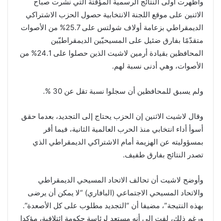
وأظهرت أولى النتائج الرسمية المؤقتة التي نشرت صباح
الاثنين على موقع اللجنة الانتخابية حصول الحزب الاشتراكي
الديمقراطي بزعامة أولاف شولتس على 25.7% من الأصوات
متقدّمًا بفارق ضئيل على المسيحيّين الديمقراطيّين
المحافظين بقيادة أرمين لاشيت الذين حصلوا على 24.1% من
الأصوات، وهي أدنى نسبة لهم.
ولم يسبق للمحافظين أن سجلوا نسبة تقل عن 30 %.
وقال لاشيت الاثنين إن الحزب يحتاج إلى التجديد، بعدما حقق
أسوأ أداء انتخابي منذ الحرب العالمية الثانية، فيما أقر
بمسؤوليته عن الهزيمة أمام الاشتراكي الديمقراطي الذي
تصدر النتائج بفارق طفيف.
وأوضح لاشيت أن تحالف الاتحاد المسيحي الديمقراطي
والاتحاد المسيحي الاجتماعي (البافاري) “لا يمكن أن يرضى
بهذه النتيجة”، مضيفا أن “التجديد مطلوب على كل الأصعدة”.
ورغم ذلك، لفت إلى أنه مستعد لرئاسة حكومة ائتلافية، مؤكدا