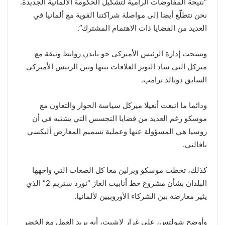
“نتيجة المفاوضات الرامية لتشكيل الحكومة الألمانية الجديدة.
نحن نتطلّع أيضا إلى مواصلة شراكتنا القوية مع ألمانيا في
العديد من القضايا ذات الاهتمام المشترك”.
ونسجت إدارة الرئيس الأميركي جو بايدن روابط وثيقة مع
ميركل التي ساد التوتر العلاقات بينها وبين الرئيس الأميركي
السابق دونالد ترامب.
ودائما ما اتبعت أنغيلا ميركل سياسة الحوار والتعاون مع
موسكو رغم العديد من قضايا التجسس التي يشتبه في أن
روسيا هي المسؤولة عنها وعملية تسميم المعارض أليكسي
نافالني.
كذلك، تخطت موسكو وبرلين معا كل الصعاب التي واجهها
البلدان بشأن مشروع خط أنابيب الغاز “نورد ستريم 2” الذي
يثير معارضة بين الشركاء الأوروبيين لألمانيا.
وأوضح شولتس، على غرار لاشيت، أنه يريد العمل مع الخضر