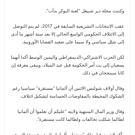
وكتبت مجلة دير شبيغل “لعبة البوكر بدأت”.
عقب الانتخابات التشريعية السابقة في 2017، لم يتم التوصل
إلى الائتلاف الحكومي الواسع الحالي إلا بعد ستة أشهر ما أدى
إلى شلل سياسي ولا سيما على صعيد القضايا الأوروبية.
لكن الحزب الاشتراكي-الديمقراطي واليمين الوسط أكدا أنهما
يسعيان إلى بت أمر الحكومة قبل عيد الميلاد. ويبقى معرفة إن
كانا سينجحان في ذلك.
وقال أولاف شولتس الاثنين أن ألمانيا “مستقرة” سياسيا رغم
الشكوك المحيطة بالمفاوضات الحساسة لتشكيل ائتلاف.
وقال وزير المال المنتهية ولايته “عليكم أن تعلموا أن ألمانيا
لطالما شكلت تحالفات ولطالما كانت مستقرة”.
وأكد لاشيت قبل ذلك “ستتولى ألمانيا رئاسة مجموعة السبع