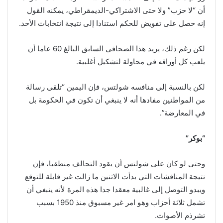
أن “لا حزب” ولا حتى الاشتراكي-الديمقراطي، يمكنه القول
إنه حصل على تفويض للحكم استنادا إلى نتيجة انتخابات الأحد.
لكن رغم ذلك، يريد هذا الصحافي السابق البالغ 60 عاما أن
يلعب كل أوراقه في محاولة لتشكيل أغلبية.
لكن بالنسبة إلى منافسه شولتس، فإن اليمين “تلقى رسالة
من المواطنين مفادها أنه لا ينبغي أن تكون في الحكومة بل
في المعارضة”.
“بوكر”
وحتى لو كان على شولتس أن يقود التحالف منطقيا، فإن
نتيجة المناقشات التي بدأت الاثنين ما زالت غير قابلة للتوقع
ويبدو التوصل إلى غالبية معقدا جدا هذه المرة لأنه ينبغي أن
تشمل ثلاثة أحزاب وهو امر غير مسبوق منذ 1950 بسبب
تشرذم الأصوات.