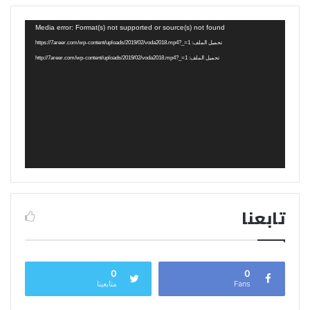
مشغل
Media error: Format(s) not supported or source(s) not found
الفيديو
تحميل الملف: https://7areer.com/wp-content/uploads/2019/02/voda2018.mp4?_=1
تحميل الملف: http://7areer.com/wp-content/uploads/2019/02/voda2018.mp4?_=1
تابعنا
0
0
Fans
متابعينا