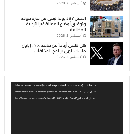
أغسطس 8, 2026
العمل”: 53 يوما تبقى من فترة قوننة
وتوفيق أوضاع العمالة غير الأردنية
المخالفة
أغسطس 8, 2026
هل تتلقى أرباحاً من منصة X ؟ .. إيلون
ماسك ينهى برنامج المكافآت
أغسطس 8, 2026
مشغل
Media error: Format(s) not supported or source(s) not found
الفيديو
تحميل الملف: https://7areer.com/wp-content/uploads/2019/02/voda2018.mp4?_=1
تحميل الملف: http://7areer.com/wp-content/uploads/2019/02/voda2018.mp4?_=1