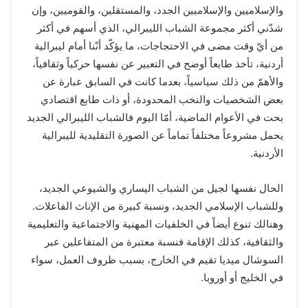
والإسلاميين والإسلاميين الجدد، والمستقلين، والقوميين، وإن
شدّني أكثر مجموعة الشباب الليبرالي، الذي أسهم في أكثر
من أيّ وقت مضى في الاحتجاجات، ما يؤكّد أنّنا أمام ليبرالية
أردنية، تأخذ طابعاً أوضح في التعبير عن نفسها حركياً وثقافياً،
والأهمّ من ذلك سياسياً، بعدما كانت في السابق عبارة عن
بعض الشخصيات والنخب المحدودة، أو ذات طابع اقتصادي
بحت في الأعوام الماضية، أمّا اليوم فالشباب الليبرالي الجديد
يحمل مشروعاً مختلفاً تماماً عن الصورة التقليدية لليبرالية
الأردنية.
الحال نفسها لجيل من الشباب اليساري والشيوعي الجديد،
وللشباب الإسلامي الجديد، ونسبة كبيرة من الإناث الفاعلات.
وهنالك تنوع أيضاً في الخلفيات المهنية والاجتماعية والتعليمية
والثقافية، كذلك الإقامة فنسبة معتبرة من المتفاعلين عبر
السوشال ميديا تقيم في الخارج، بسبب ظروف العمل، سواء
في الخليج أو أوروبا.