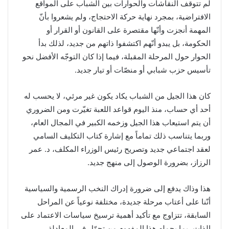
لم تتوقف النقاشات والحوارات بين الشباب على المواقع
الافتراضية، بمجرد نهاية حركة الاحتجاج، ولم يشعروا بأنّ
المهمة أنجزت وأنّها مقتصرة على القانون أو القرار أو
الحكومة، بل يبدو أنّهم اكتشفوا ذاتهم من جديد، لذلك بدأ
الحوار حول المرحلة المقبلة، فيما إذا كان التوجّه الأفضل نحو
تأسيس حزب شبابي أو منصّات أو تيار جديد.
كان هذا الجيل من الشباب يكاد يكون غير مرئي، لا يحسب له
أحد أي حساب، منذ اليوم قواعد اللعبة تغيّرت ومن الضروري
أن يتم استيعاب هذا الجيل وزخمه الكبير في المجال العام،
وربما يتناسب ذلك تماماً مع إشارة كتاب التكليف السامي
لعقد اجتماعي جديد وتصريح رئيس الوزراء المكلف، د. عمر
الرزاز، بضرورة الوصول إلى منهج جديد.
هذا وذاك يدفع إلى ضرورة إدراك النخب الرسمية والسياسية
أنّنا على أعتاب مرحلة جديدة، مختلفة نوعياً عن المراحل
السابقة، تتزاوج مع تأكيد أهمية ترسيخ سياسات الاعتماد على
الذات، بما يحمله هذا المفهوم من تحوّل في المعادلة