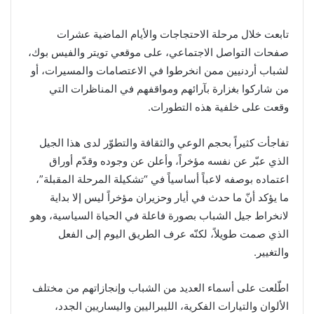
تابعت خلال مرحلة الاحتجاجات والأيام الماضية عشرات
صفحات التواصل الاجتماعي، على موقعي تويتر والفيس بوك،
لشباب أردنيين ممن انخرطوا في الاعتصامات والمسيرات، أو
من شاركوا بغزارة بآرائهم ومواقفهم في المناظرات التي
وقعت على خلفية هذه التطورات.
تفاجأت كثيراً بحجم الوعي والثقافة والتطوّر لدى هذا الجيل
الذي عبّر عن نفسه مؤخراً، وأعلن عن وجوده وقدّم أوراق
اعتماده بوصفه لاعباً أساسياً في “تشكيلة المرحلة المقبلة”،
ما يؤكد أنّ ما حدث في أيار وحزيران مؤخراً ليس إلا بداية
لانخراط جيل الشباب بصورة فاعلة في الحياة السياسية، وهو
الذي صمت طويلاً، لكنّه عرف الطريق اليوم إلى الفعل
والتغيير.
اطّلعت على أسماء العديد من الشباب وإنجازاتهم من مختلف
الألوان والتيارات الفكرية، الليبراليين واليساريين الجدد،