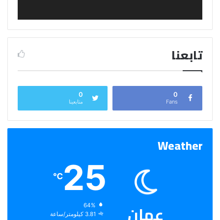
تابعنا
0
0
Fans
متابعينا
Weather
25
℃
عمان
الرطوبة:
64%
الرياح:
3.81 كيلومتر/ساعة