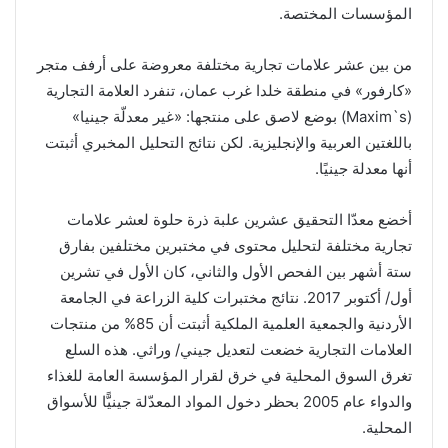
المؤسسات المختصة.
من بين عشر علامات تجارية مختلفة معروضة على أرفف متجر
«كارفور» في منطقة خلدا غرب عمان، تنفرد العلامة التجارية
(Maxim`s) بوضع لاصق على منتجها: «غير معدلّة جينيا»
باللغتين العربية والإنجليزية. لكن نتائج التحليل المخبري أثبتت
أنها معدلة جينيًا.
أخضع معدّا التحقيق عشرين علبة ذرة حلوة لعشر علامات
تجارية مختلفة لتحليل محتوى في مختبرين مختلفين بفارق
ستة أشهر بين الفحص الأول والثاني، كان الأول في تشرين
أول/ أكتوبر 2017. نتائج مختبرات كلية الزراعة في الجامعة
الأردنية والجمعية العلمية الملكية أثبتت أن 85% من منتجات
العلامات التجارية خضعت لتعديل جيني/ وراثي. هذه السلع
تغرق السوق المحلية في خرق لقرار المؤسسة العامة للغذاء
والدواء عام 2005 بحظر دخول المواد المعدّلة جينيًّا للأسواق
المحلية.