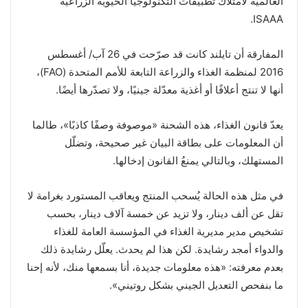
العالمية لامتلاك تطبيقات التكنولوجيا الحيوية الزراعية
ISAAA.
المفارقة أن تايلند كانت قد صرّحت في 26 آب/ أغسطس
2016 لمنظمة الغذاء والزراعة التابعة للأمم المتحدة (FAO)،
أنها لا تنتج أعلافًا أو أغذية معدّلة جينيًا، ولا تصدّرها أيضًا.
يعدّ قانون الغذاء، هذه الشحنة «موصوفة وصفًا كاذبًا»، طالما
أن المعلومات على بطاقة البيان غير صحيحة، وتضلّل
المستهلك، وبالتالي يمنعُ القانون إدخالها.
في مثل هذه الحالة يُسحب المنتج ويعاقب المستورد بغرامة لا
تقل عن ألف دينار، ولا تزيد عن خمسة آلاف دينار، بحسب
تشخيص مدير مديرية الغذاء في المؤسسة العامة للغذاء
والدواء أمجد رشايدة. لكن هذا لم يحدث. يعلّل رشايدة ذلك
بعدم معرفته: «هذه معلومات جديدة، أنا بسمعها منك، لأنه إحنا
ما بنفحص التعديل الجيني بشكل روتيني».