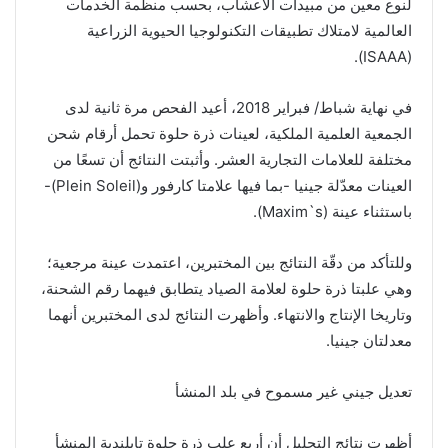
لنوع معين من مبيدات الأعشاب، بحسب منظمة الخدمات
العالمية لامتلاك تطبيقات التكنولوجيا الحيوية الزراعية
(ISAAA).
في نهاية شباط/ فبراير 2018، أعيد الفحص مرة ثانية لدى
الجمعية العلمية الملكية، لعينات ذرة حلوة تحمل أرقام شحن
مختلفة للعلامات التجارية العشر. وأثبتت النتائج أن تسعًا من
العينات معدّلة جينيا -بما فيها علامتا كارفور و(Plein Soleil)-
باستثناء عينة (Maxim`s).
وللتأكد من دقّة النتائج بين المختبرين، اعتمدت عينة مرجعية؛
وهي علبتا ذرة حلوة لعلامة الصياد يتطابق فيهما رقم الشحنة،
وتاريخا الإنتاج والانتهاء. وأظهرت النتائج لدى المختبرين أنهما
معدلتان جينيا.
تعديل جيني غير مسموح في بلد المنشأ
أظهرت نتائج التحليل أن أربع علب ذرة حلوة تايلندية المنشأ