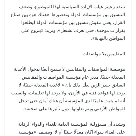
تنتقد زعيتر غياب الإرادة السياسية لهذا الموضوع، وضعف
التنسيق بين مؤسسات الدولة وتقصيرها: «هناك هوة بين صناع
القرار، يعني مفيش تنسيق بين مؤسسات الدولة ليطلعوا
بقرارات موحدة، حتى نعرف نشتغل»، وتزيد: «بتروح على
المواطن بالنهاية».
المقاييس بلا مواصفات
مؤسسة المواصفات والمقاييس لا تسمح أيضًا بدخول الأغذية
المعدلة جينيًا. مدير عام مؤسسة المواصفات والمقاييس
السابق حيدر الزبن يعلّل ذلك بأن «الأغذية المعدلة جينيًا، لا
يوجد لها قواعد فنية في الأردن، ولا يوجد لها تعليمات، والسبب
أنه لم يثبت علميًا لدى المؤسسة أن هناك أمان حتى تدخل
للمواطن الأردني ويتم تداولها، دون تأثيرها على صحته».
ويشدد أن مسؤولية المؤسسة العامة للغذاء والدواء الرقابة
على الغذاء سواء أكان معدلًا جينيًا أم لا. ويضيف: «مؤسسة