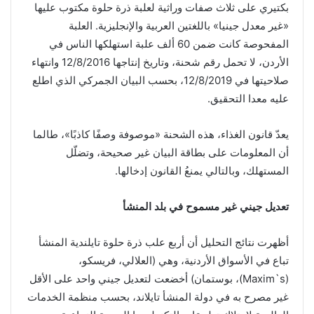
بكتيري على ثلاث صفات وراثية لعلبة ذرة حلوة مكتوب عليها
«غير معدل جينيا» باللغتين العربية والإنجليزية. العلبة
المفحوصة كانت ضمن 60 ألف علبة استهلكها الناس في
الأردن، لا تحمل رقم شحنة، وتاريخ إنتاجها 12/8/2016 وانتهاء
صلاحيتها في 12/8/2019، بحسب البيان الجمركي الذي اطلع
عليه معدا التحقيق.
يعدّ قانون الغذاء، هذه الشحنة «موصوفة وصفًا كاذبًا»، طالما
أن المعلومات على بطاقة البيان غير صحيحة، وتضلّل
المستهلك، وبالتالي يمنعُ القانون إدخالها.
تعديل جيني غير مسموح في بلد المنشأ
أظهرت نتائج التحليل أن أربع علب ذرة حلوة تايلندية المنشأ
تباع في الأسواق الأردنية، وهي (العلالي، فريسكو،
(Maxim`s)، بوستمان) أخضعت لتعديل جيني واحد على الأقل
غير مصرح به في دولة المنشأ تايلاند، بحسب منظمة الخدمات