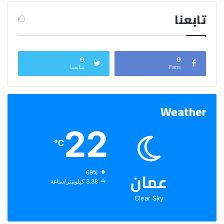
تابعنا
0
0
Fans
متابعينا
Weather
22
℃
عمان
الرطوبة:
69%
الرياح:
3.38 كيلومتر/ساعة
Clear Sky