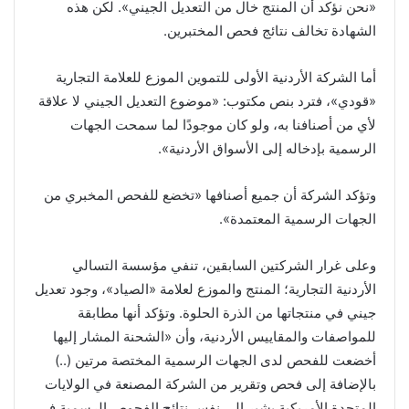
«نحن نؤكد أن المنتج خال من التعديل الجيني». لكن هذه
الشهادة تخالف نتائج فحص المختبرين.
أما الشركة الأردنية الأولى للتموين الموزع للعلامة التجارية
«قودي»، فترد بنص مكتوب: «موضوع التعديل الجيني لا علاقة
لأي من أصنافنا به، ولو كان موجودًا لما سمحت الجهات
الرسمية بإدخاله إلى الأسواق الأردنية».
وتؤكد الشركة أن جميع أصنافها «تخضع للفحص المخبري من
الجهات الرسمية المعتمدة».
وعلى غرار الشركتين السابقين، تنفي مؤسسة التسالي
الأردنية التجارية؛ المنتج والموزع لعلامة «الصياد»، وجود تعديل
جيني في منتجاتها من الذرة الحلوة. وتؤكد أنها مطابقة
للمواصفات والمقاييس الأردنية، وأن «الشحنة المشار إليها
أخضعت للفحص لدى الجهات الرسمية المختصة مرتين (..)
بالإضافة إلى فحص وتقرير من الشركة المصنعة في الولايات
المتحدة الأمريكية يشير إلى نفس نتائج الفحوص الرسمية في