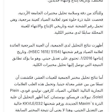
مختلف، وتاريخا إنتاج وانتهاء جديدين.
وللتأكد من دقة وسلامة تحليل مختبرات الجامعة الأردنية،
فحصت علبة ذرة حلوة تعود لعلامة الصياد كعينة مرجعية، وهي
تحمل رقم الشحنة عينه وتاريخي الإنتاج والانتهاء للعينة
المحللة سابقًا لدى مختبر الكلية.
أظهرت نتائج التحليل لدى الجمعية، أن العينة المرجعية العائدة
لعلامة الصياد ورقم شحنتها (H5EC 161E/ 5154)، وتاريخ
إنتاجها 1/2016، تحتوي على تعديل جيني. وهو ما يؤكد تطابق
النتيجة التي توصل إليها تحليل مختبرات الكلية.
أما نتائج تحليل مختبر الجمعية للعينات العشر، فكشفت أن
تسعًا من بين عشر معدلة جينيا. وتحمل هذه العلب العلامات
التجارية التالية: العلالي، الصياد، كارفور، توليدو، قودي، Plein
Soleil، نيولاند، فريسكو، بوستمان. كما أظهر التحليل أن علبة
الذرة Maxim`s الجديدة، ورقم شحنتها KKVLE/032 خالية
من التعديل الجيني، وهذا لا يعني أن نتيجة المختبر السابقة