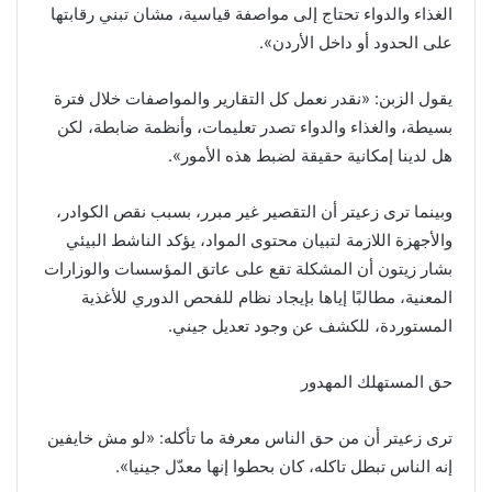
الغذاء والدواء تحتاج إلى مواصفة قياسية، مشان تبني رقابتها
على الحدود أو داخل الأردن».
يقول الزبن: «نقدر نعمل كل التقارير والمواصفات خلال فترة
بسيطة، والغذاء والدواء تصدر تعليمات، وأنظمة ضابطة، لكن
هل لدينا إمكانية حقيقة لضبط هذه الأمور».
وبينما ترى زعيتر أن التقصير غير مبرر، بسبب نقص الكوادر،
والأجهزة اللازمة لتبيان محتوى المواد، يؤكد الناشط البيئي
بشار زيتون أن المشكلة تقع على عاتق المؤسسات والوزارات
المعنية، مطالبًا إياها بإيجاد نظام للفحص الدوري للأغذية
المستوردة، للكشف عن وجود تعديل جيني.
حق المستهلك المهدور
ترى زعيتر أن من حق الناس معرفة ما تأكله: «لو مش خايفين
إنه الناس تبطل تاكله، كان بحطوا إنها معدّل جينيا».