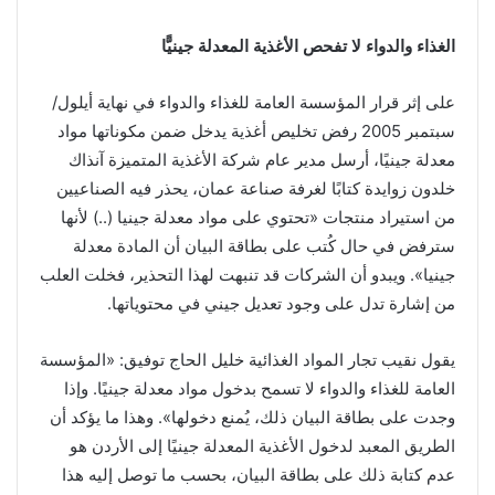
الغذاء والدواء لا تفحص الأغذية المعدلة جينيًّا
على إثر قرار المؤسسة العامة للغذاء والدواء في نهاية أيلول/
سبتمبر 2005 رفض تخليص أغذية يدخل ضمن مكوناتها مواد
معدلة جينيًا، أرسل مدير عام شركة الأغذية المتميزة آنذاك
خلدون زوايدة كتابًا لغرفة صناعة عمان، يحذر فيه الصناعيين
من استيراد منتجات «تحتوي على مواد معدلة جينيا (..) لأنها
سترفض في حال كُتب على بطاقة البيان أن المادة معدلة
جينيا». ويبدو أن الشركات قد تنبهت لهذا التحذير، فخلت العلب
من إشارة تدل على وجود تعديل جيني في محتوياتها.
يقول نقيب تجار المواد الغذائية خليل الحاج توفيق: «المؤسسة
العامة للغذاء والدواء لا تسمح بدخول مواد معدلة جينيًا. وإذا
وجدت على بطاقة البيان ذلك، يُمنع دخولها». وهذا ما يؤكد أن
الطريق المعبد لدخول الأغذية المعدلة جينيًا إلى الأردن هو
عدم كتابة ذلك على بطاقة البيان، بحسب ما توصل إليه هذا