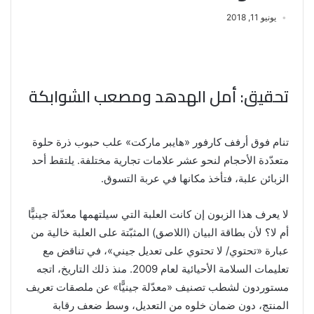
يونيو 11, 2018
تحقيق: أمل الهدهد ومصعب الشوابكة
تنام فوق أرفف كارفور «هايبر ماركت» علب حبوب ذرة حلوة
متعدّدة الأحجام لنحو عشر علامات تجارية مختلفة. يلتقط أحد
الزبائن علبة، فتأخذ مكانها في عربة التسوق.
لا يعرف هذا الزبون إن كانت العلبة التي سيلتهمها معدّلة جينيًّا
أم لا؟ لأن بطاقة البيان (اللاصق) المثبّتة على العلبة خالية من
عبارة «تحتوي/ لا تحتوي على تعديل جيني»، في تناقض مع
تعليمات السلامة الأحيائية لعام 2009. منذ ذلك التاريخ، اتجه
مستوردون لشطب تصنيف «معدّلة جينيًّا» عن ملصقات تعريف
المنتج، دون ضمان خلوه من التعديل، وسط ضعف رقابة