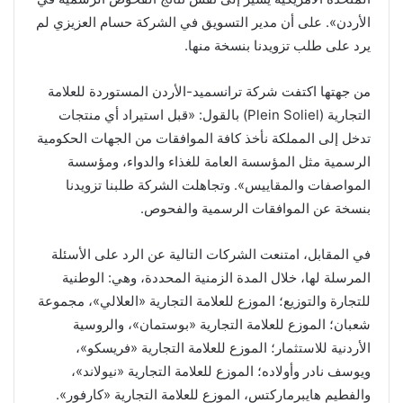
الأردن». على أن مدير التسويق في الشركة حسام العزيزي لم
يرد على طلب تزويدنا بنسخة منها.
من جهتها اكتفت شركة ترانسميد-الأردن المستوردة للعلامة
التجارية (Plein Soliel) بالقول: «قبل استيراد أي منتجات
تدخل إلى المملكة نأخذ كافة الموافقات من الجهات الحكومية
الرسمية مثل المؤسسة العامة للغذاء والدواء، ومؤسسة
المواصفات والمقاييس». وتجاهلت الشركة طلبنا تزويدنا
بنسخة عن الموافقات الرسمية والفحوص.
في المقابل، امتنعت الشركات التالية عن الرد على الأسئلة
المرسلة لها، خلال المدة الزمنية المحددة، وهي: الوطنية
للتجارة والتوزيع؛ الموزع للعلامة التجارية «العلالي»، مجموعة
شعبان؛ الموزع للعلامة التجارية «بوستمان»، والروسية
الأردنية للاستثمار؛ الموزع للعلامة التجارية «فريسكو»،
ويوسف نادر وأولاده؛ الموزع للعلامة التجارية «نيولاند»،
والفطيم هايبرماركتس، الموزع للعلامة التجارية «كارفور».