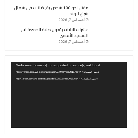
مقتل نحو 100 شخص بفيضانات في شمال
شرق الهند
أغسطس 7, 2026
عشرات الآلاف يؤدون صلاة الجمعة في
المسجد الأقصى
أغسطس 7, 2026
مشغل
Media error: Format(s) not supported or source(s) not found
الفيديو
تحميل الملف: https://7areer.com/wp-content/uploads/2019/02/voda2018.mp4?_=1
تحميل الملف: http://7areer.com/wp-content/uploads/2019/02/voda2018.mp4?_=1