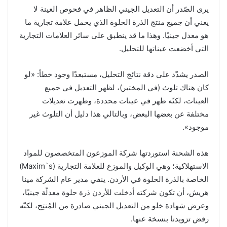
يرى الصّدر أن التعديل الجيني الظاهر في فحوص العينة لا
يعني أن جميع منتج الذرة الحلوة الذي يحمل علامة تجارية ما
هو معدل جينيًا. وهذا ما قد ينطبق على سائر العلامات التجارية
التي أخضعت عيناتها للتحليل.
الصدر يشدّد على دقة نتائج التحليل، مستبعدًا وجود خطأ: «لو
كان هناك تلوث (في المختبر)، لظهر التعديل في جميع
العينات، لكنّه ظهر في عينات محددة، وظهرت تعديلات
مختلفة عن بعضها البعض، وبالتالي هذا دليل أن التلوث غير
موجود».
هذه الشحنة استوردتها شركة الموزعون المتخصصون للمواد
الاستهلاكية؛ وهي الوكيل والموزع للعلامة التجارية (Maxim`s)
الخاصة بالذرة الحلوة في الأردن. ينفي مدير عام الشركة مينا
هريش، أن تكون شركته أدخلت للأردن ذرة حلوة معدلّة جينيًا،
وعرض شهادة خلو من التعديل الجيني صادرة من المُنتِج، لكنّه
رفض تزويدنا بنسخة عنها.