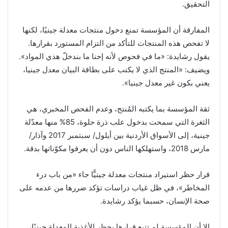
التحقيق.
المفارقة أن المؤسسة تمنع دخول منتجات معدلة جينيًا، لكنها
لا تفحص هذه المنتجات للتأكد من التزام المستورد بقرارها.
يقول رشايدة: «ما في فحوص لأنه إحنا ما بندخلّ هذي المواد».
ويضيف: «المنتج الذي لا يكتب على بطاقة البيان معدل جينيا،
يعني بكون غير معدل جينيا».
ثقة المؤسسة بما يكتبه المُنتج، وعدم الفحص المخبري، هي
الثغرة التي سمحت بدخول علب ذرة حلوة، 85% منها معدّلة
جينية، إلى الأسواق الأردنية بين أيلول/ سبتمبر 2017 وآذار/
مارس 2018، واستهلكها الناس دون أن يعرفوا مكوّناتها بدقة.
قرار حظر استيراد منتجات معدلة جينيًّا جاء «من باب درء
المخاطر»، في ظل غياب دراسات تؤكد ضررها من عدمه على
صحة الإنسان، حسبما يؤكد رشايدة.
إلا أن المؤسسة لم تتبع قرارها بحظر الأغذية المعدلة جينيًا،