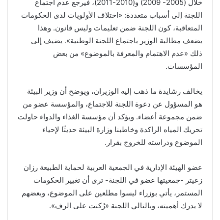
خلال (2005- 2009) و(2010-2011)، فيرجع عدم اجتماع
اللجنة إلى أسباب متعددة: «اختلاف الأولويات لدى الحكومات
المتعاقبة، كون اللجنة ضمن تعليمات وليس قانون. وهذا
يضعف مطالبة الوزير باجتماع اللجنة الوطنية». يضيف إلى
ذلك «عدم الاهتمام والمعرفة بالموضوع» من بعض
المؤسسات.
يخالف رشايدة ما ذهب إليه الوزيران، ويوضح أن وزير البيئة
هو المسؤول عن دعوة اللجنة للاجتماع، والمؤسسة عضو من
ضمن مجموعة أعضاء. ويؤكد أن مؤسسة الغذاء والدواء حاولت
تحريك المياه الراكدة وخاطبنا وزارة البيئة حديثًا لإحياء
الموضوع ودراسته للخروج بقرار.
عضو الهيئة الإدارية في الجمعية العربية لحماية الطبيعة رزان
زعيتر -جمعيتها عضو في اللجنة- ترى أن تغيير الحكومات
المستمر، يأتي بوزراء ليسوا مطلعين على الموضوع، وبعضهم
لا يدرك أهميته، وبالتالي اللجنة «رُكنت على الرف».