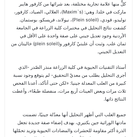
كلٌّ منها علامة تجارية مختلفة، بعد شرائها من كارفور هايبر
ماركت في خلدا. وهي: (Maxim`s)، العلالي، الصياد، كارفور،
توليدو، قودي، (Plein soleil)، نيولاند، فريسكو، بوستمان.
كشفت نتائج التحليل في مختبرات كلية الزراعة في الجامعة
الأردنية وجود تعديل جيني على صفة واحدة على الأقل في
ثمان علب. وثبت أن علبتيْ كارفور و(plein soleil) خاليتان من
التعديل الجيني.
أستاذ التقنيات الحيوية في كلية الزراعة منذر الصّدر -الذي
أجرى التحليل بطلب من معديْ التحقيق- لم يتوقع وجود نسبة
كبيرة من العلب المعدلة جينيا: «لكن حتى أتأكد، أعدنا الفحص
ثلاث مرات وبعض العينات أربع مرات، منفصلة طبعًا»، وأعطت
النتائج ذاتها.
جميع العلب التي أظهر التحليل أنها معدّلة جينيًا، تضمنت
مادتها الوراثية جين بكتيري، بهدف إضفاء صفة جديدة تجعل
الذرة أكثر مقاومة للحشرات والمضادات الحيوية وتزيد تحمّلها