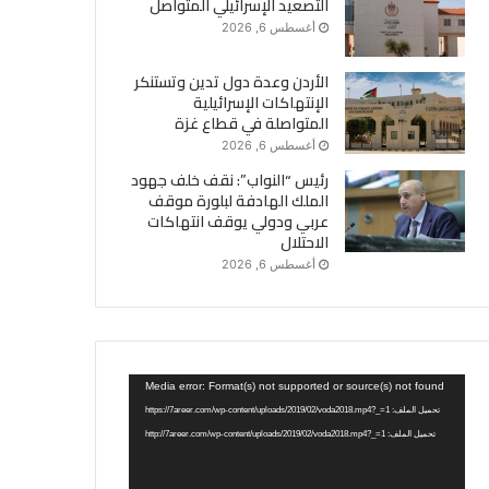
التصعيد الإسرائيلي المتواصل
أغسطس 6, 2026
الأردن وعدة دول تدين وتستنكر
الإنتهاكات الإسرائيلية
المتواصلة في قطاع غزة
أغسطس 6, 2026
رئيس “النواب”: نقف خلف جهود
الملك الهادفة لبلورة موقف
عربي ودولي يوقف انتهاكات
الاحتلال
أغسطس 6, 2026
مشغل
Media error: Format(s) not supported or source(s) not found
الفيديو
تحميل الملف: https://7areer.com/wp-content/uploads/2019/02/voda2018.mp4?_=1
تحميل الملف: http://7areer.com/wp-content/uploads/2019/02/voda2018.mp4?_=1