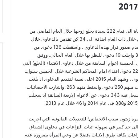
اشارت احصائيات رسمية صادرة عن دائرة قاضي القضاة الى قيام 222 سيدة بخلع زوجها خلال العام الماضي من
اصل 343 تقدمن بدعاوى الافتداء (الخلع) لخلع ازواجهن خلال ذات العام اضافة الى 34 كن تقدمن بالدعاوى خلال
العام الاسبق 2016 وتم تدوير دعاويهم للعام الماضي لعدم صدور قرار بهذه الدعاوي . واسقطت 136 دعوى من
مجموع الدعاوى التي نظرتها المحكمة البالغ عددها 377 واجلت 19 دعوى للنظر بها خلال العام الحالي. ووفق
من خلع زوجها خلال الخمسة اعوام السابقة من خلال دعاوى الافتداء (الخلع) التي
سجلت بالمحاكم . وكشفت الاحصائيات عن تسجيل 2293 دعوى افتداء امام المحاكم الشرعية خلال الخمس سنوات
الماضية صدرت احكام بـ 1252 فيما اسقطت 1427 دعوى . وشهد العام 2015 اعلى نسبة لتقديم الدعاوى اذ بلغت
اعداد الدعاوى المسجلة في هذا العام 589 دعوى فصلت منهم 250 دعوى واسقط منهم 263. واشارت الاحصائيات
لانخفاض اعداد دعاوى الخلع خلال العام الماضي الذي سجل فيه 343 دعوى عن الاعوام الاربعة السابقة اذ سجلت
 زيتون سبب الانخفاض؛ للتعديلات القانونية التي اجريت
مت الى حد كبير في سهولة اثبات النزاعات في دعاوى الشقاق
اعات بكافة طرق الاثبات ،فضلا عن وعي المرأة بضرورة عدم