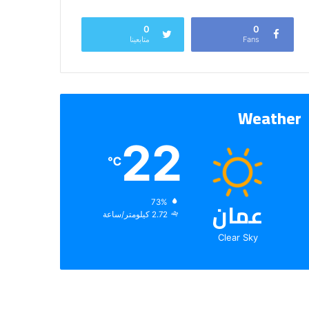
0
0
Fans
متابعينا
Weather
22
℃
عمان
الرطوبة:
73%
الرياح:
2.72 كيلومتر/ساعة
Clear Sky