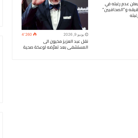
لن عدم رغبته في
قيقه و”الصحافيين”
غبته
يونيو 9, 2026
4٬260
نقل عبد العزيز مخيون الى
المستشفى بعد تعرّضه لوعكة صحية