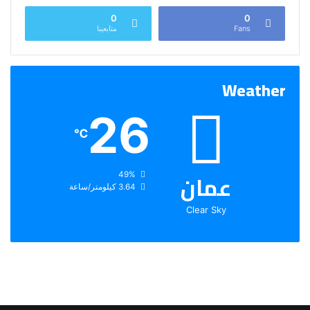
0
0
Fans
متابعينا
Weather
26
℃
عمان
الرطوبة:
49%
الرياح:
3.64 كيلومتر/ساعة
Clear Sky