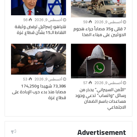
أغسطس 9, 2026
56
أغسطس 9, 2026
59
نتنياهو: إسرائيل ترفض وثيقة
7 قتلى و35 مصاباً جراء هجوم
النقاط الـ15 بشأن قطاع غزة
الحوثيين على ميناء المخا
أغسطس 9, 2026
53
أغسطس 9, 2026
57
73,386 شهيدا و174,250
“الأمن السيبراني” يحذر من
مصابا منذ بدء حرب الإبادة على
رسائل “واتساب” تدعي وجود
قطاع غزة
مساعدات باسم الضمان
الاجتماعي
Advertisement