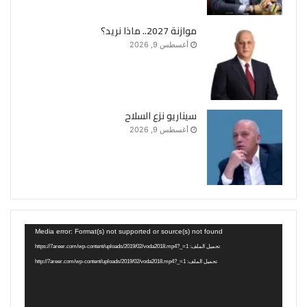
موازنة 2027.. ماذا نريد؟
أغسطس 9, 2026
سيناريو نزع السلاح
أغسطس 9, 2026
مشغل
Media error: Format(s) not supported or source(s) not found
الفيديو
تحميل الملف: https://7areer.com/wp-content/uploads/2019/02/voda2018.mp4?_=1
تحميل الملف: http://7areer.com/wp-content/uploads/2019/02/voda2018.mp4?_=1