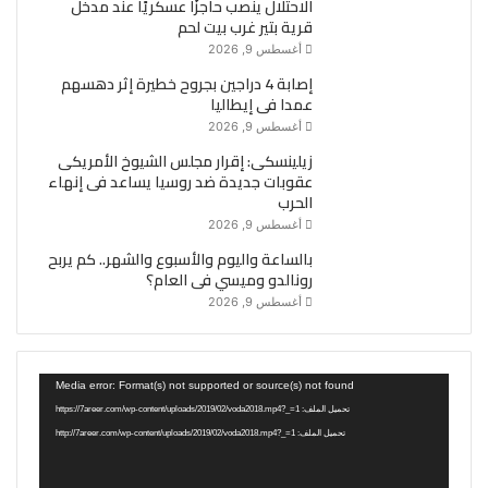
الاحتلال ينصب حاجزًا عسكريًا عند مدخل
قرية بتير غرب بيت لحم
أغسطس 9, 2026
إصابة 4 دراجين بجروح خطيرة إثر دهسهم
عمدا فى إيطاليا
أغسطس 9, 2026
زيلينسكى: إقرار مجلس الشيوخ الأمريكى
عقوبات جديدة ضد روسيا يساعد فى إنهاء
الحرب
أغسطس 9, 2026
بالساعة واليوم والأسبوع والشهر.. كم يربح
رونالدو وميسي فى العام؟
أغسطس 9, 2026
مشغل
Media error: Format(s) not supported or source(s) not found
الفيديو
تحميل الملف: https://7areer.com/wp-content/uploads/2019/02/voda2018.mp4?_=1
تحميل الملف: http://7areer.com/wp-content/uploads/2019/02/voda2018.mp4?_=1