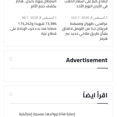
ارتفاع كبير على أسعار الذهب
السرطان ينهك بايدن.. هانتر
في الأردن اليوم الأحد
يكشف حجم الألم
أغسطس 8, 2026
103
أغسطس 8, 2026
96
عراقجى: طهران ومسقط
73,384 شهيدا و174,242
قريبتان جدا من التوصل لاتفاق
مصابا منذ بدء حرب الإبادة على
بشأن طريق ملاحي جديد عبر
قطاع غزة
هرمز
Advertisement
اقرأ ايضاً
إصابة فتاة ووالدها بمسيرة إسرائيلية