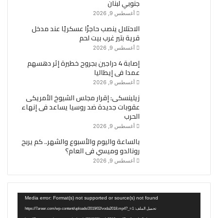
جنوبي لبنان
أغسطس 9, 2026
الاحتلال ينصب حاجزًا عسكريًا عند مدخل
قرية بتير غرب بيت لحم
أغسطس 9, 2026
إصابة 4 دراجين بجروح خطيرة إثر دهسهم
عمدا فى إيطاليا
أغسطس 9, 2026
زيلينسكى: إقرار مجلس الشيوخ الأمريكى
عقوبات جديدة ضد روسيا يساعد فى إنهاء
الحرب
أغسطس 9, 2026
بالساعة واليوم والأسبوع والشهر.. كم يربح
رونالدو وميسي فى العام؟
أغسطس 9, 2026
مشغل
Media error: Format(s) not supported or source(s) not found
الفيديو
تحميل الملف: https://7areer.com/wp-content/uploads/2019/02/voda2018.mp4?_=1