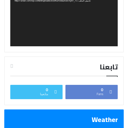
تحميل الملف: http://7areer.com/wp-content/uploads/2019/02/voda2018.mp4?_=1
تابعنا
0
0
Fans
متابعينا
Weather