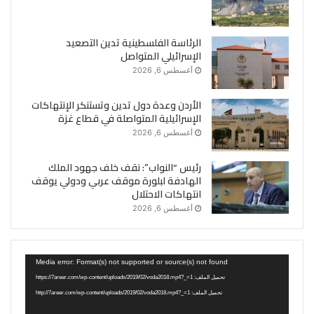
الرئاسة الفلسطينية تدين التصعيد
الإسرائيلي المتواصل
أغسطس 6, 2026
الأردن وعدة دول تدين وتستنكر الإنتهاكات
الإسرائيلية المتواصلة في قطاع غزة
أغسطس 6, 2026
رئيس “النواب”: نقف خلف جهود الملك
الهادفة لبلورة موقف عربي ودولي يوقف
انتهاكات الاحتلال
أغسطس 6, 2026
مشغل
Media error: Format(s) not supported or source(s) not found
الفيديو
تحميل الملف: https://7areer.com/wp-content/uploads/2019/02/voda2018.mp4?_=1
تحميل الملف: http://7areer.com/wp-content/uploads/2019/02/voda2018.mp4?_=1