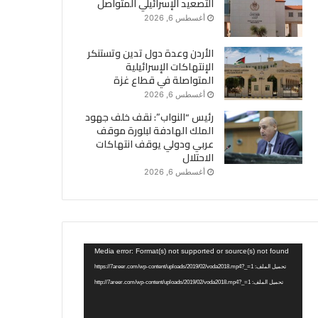
التصعيد الإسرائيلي المتواصل
أغسطس 6, 2026
الأردن وعدة دول تدين وتستنكر
الإنتهاكات الإسرائيلية
المتواصلة في قطاع غزة
أغسطس 6, 2026
رئيس “النواب”: نقف خلف جهود
الملك الهادفة لبلورة موقف
عربي ودولي يوقف انتهاكات
الاحتلال
أغسطس 6, 2026
مشغل
Media error: Format(s) not supported or source(s) not found
الفيديو
تحميل الملف: https://7areer.com/wp-content/uploads/2019/02/voda2018.mp4?_=1
تحميل الملف: http://7areer.com/wp-content/uploads/2019/02/voda2018.mp4?_=1