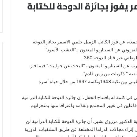
 يفوز بجائزة الدوحة للكتابة
لجمعة، عن فوز الكاتب الزميل حلمي الاسمر بجائز الدوحة
لتلفزيوني عن السيناريو المعنون بـ”العشب الأسود”.
ي عبر قناة الدوحة 360.
ب عن السيناريو المعنون بـ”البحث عن جولييت” فيما فاز
ه ” ذكريات من زمن قادم”.
ويرصد سيناريو “العشب الأسود “، حياة الشعب الفلسطيني بين نكبة 1948ونكسة 1967 من خلال حياة أسرة
 في كلمة له بافتتاح الحفل، إن جائزة الدوحة للكتابة الدرامية
فاعلين في تغيير المجتمع وتقدّمه واعترافا منها بمنجزاتهم
ية الدكتور مرزوق بشير، أن جائزة الدوحة للكتابة الدرامية لن
 إثراء مجالات الدراما المختلفة عن طريق الملتقيات الدورية