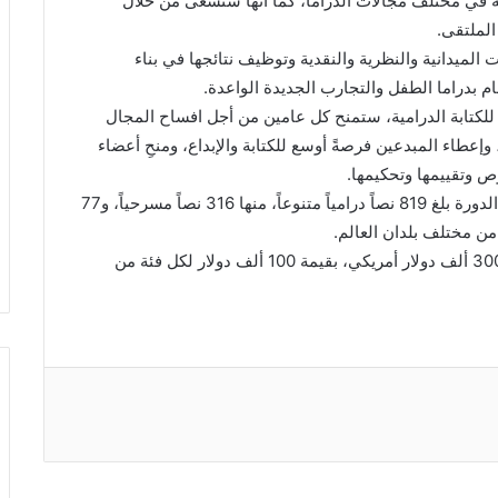
ة في مختلف مجالات الدراما، كما أنها ستسعى من خلال
الملتقى.
لميدانية والنظرية والنقدية وتوظيف نتائجها في بناء
م بدراما الطفل والتجارب الجديدة الواعدة.
 للكتابة الدرامية، ستمنح كل عامين من أجل افساح المجال
وإعطاء المبدعين فرصةً أوسع للكتابة والإبداع، ومنحِ أعضاء
ص وتقييمها وتحكيمها.
يشار إلى أن عدد النصوص الدرامية المشاركة في هذه الدورة بلغ 819 نصاً درامياً متنوعاً، منها 316 نصاً مسرحياً، و77
وتبلغ القيمة الإجمالية لجائزة الدوحة للكتابة الدرامية، 300 ألف دولار أمريكي، بقيمة 100 ألف دولار لكل فئة من