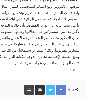
المنتظمة لكتاب الدراما ونقادها، وإقامة ورش متخصص
موقعها الإلكتروني ومع المنابر المتخصصة لنشر أعمال 
واضاف ان الجائزة ستعمل على تعزيز وتشجيع الدراسات ا
النصوص الدرامية، كما ستعمل الجائزة على إيلاء الاهتما
وأعلن بشير نيابة عن الوزير القطري، بأن جائزة الدوحة
لأكبر عدد من المشاركين في مجالاتها وفئاتها المتنوعة، 
لجان التحكيم متسعا من الوقت لقراءة الأعمال والنصو
سيناريو تلفزيونياً، و426 سيناريو سينمائياً، من 29 بلدا من مختلف بلدان العالم.
فئات الجائزة، إضافة إلى شهادة ودرع الجائزة.
–(بترا)
Facebook
Twitter
مشاركة
طباعة
عبر
شارك
البريد