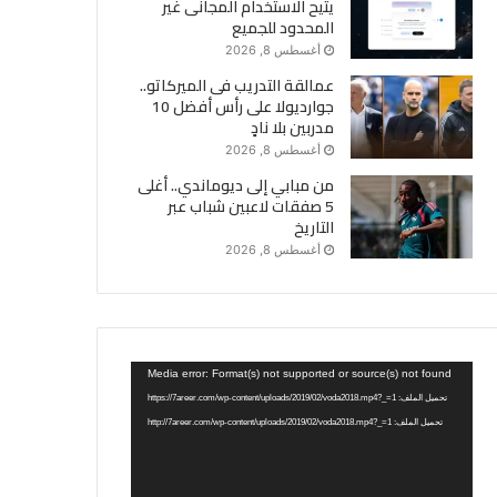
يتيح الاستخدام المجانى غير
المحدود للجميع
أغسطس 8, 2026
عمالقة التدريب فى الميركاتو..
جوارديولا على رأس أفضل 10
مدربين بلا نادٍ
أغسطس 8, 2026
من مبابي إلى ديوماندي.. أغلى
5 صفقات لاعبين شباب عبر
التاريخ
أغسطس 8, 2026
مشغل
Media error: Format(s) not supported or source(s) not found
الفيديو
تحميل الملف: https://7areer.com/wp-content/uploads/2019/02/voda2018.mp4?_=1
تحميل الملف: http://7areer.com/wp-content/uploads/2019/02/voda2018.mp4?_=1