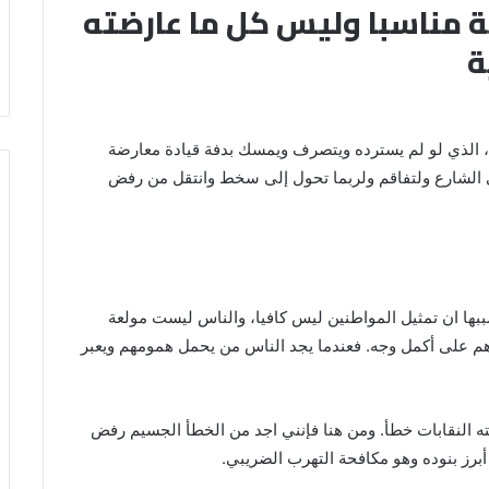
 مناسبا وليس كل ما عارضته
ة
ي، الذي لو لم يسترده ويتصرف ويمسك بدفة قيادة معارضة
 الشارع ولتفاقم ولربما تحول إلى سخط وانتقل من رفض
 سببها ان تمثيل المواطنين ليس كافيا، والناس ليست مولعة
ورهم على أكمل وجه. فعندما يجد الناس من يحمل همومهم ويعبر
ه النقابات خطأ. ومن هنا فإنني اجد من الخطأ الجسيم رفض
أبرز بنوده وهو مكافحة التهرب الضريبي.