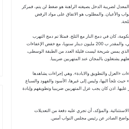
لمعدل لضريبة الدخل بصيغته الراهنة هو ضغط لن يتم، فمركز
واب والأعيان. والمطلوب هو الاتفاق على مواد الرفض
حة.
مة، كان في دمج النار مع الثلج. فمثلا تم دمج التهرب
الضريبي، الذي هو مطلب وطني وقانوني واخلاقي وديني، والمقدر ب 200 مليون دينار سنويا، مع خفض الإعفاءات
ألف دينار!! هذا الدمج الذي يمس شريحة ليست قليلة العدد من الطبقة الوسطى،
هم يشتغلون بالمجان عند المتهربين ضريبيا.
ءات «العزل والتطويق والابادة». وهي إجراءات يشاهدها
حيث تلجأ اليها، وليس إلى غيرها، الأسود والفهود والسباع
 عليها. اذن كان يجب عزل المتهربين ضريبيا وتطويقهم وإبادة
تثنائية. والمؤكد، أن تجري عليه دفعة من التعديلات
الواضح الصادر عن رئيس مجلس النواب أمس.