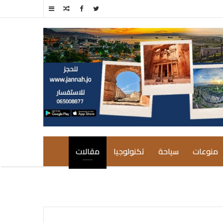
مقال
إضافة
عشوائي
عمود
جانبي
منوعات
سياحة
تكنولوجيا
مقالات