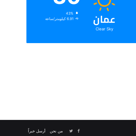
عمان
الرطوبة:
43%
الرياح:
6.91 كيلومتر/ساعة
Clear Sky
من نحن
أرسل خبراً