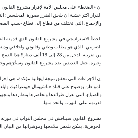
ان «الضغط» على مجلس الأمة لإقرار مشروع القانون ا
القرار اكثر خشية ان يلحق الضرر بصورة المجلسين: الن
والإجماع، التي تختلف من قطاع إلى قطاع حسب المصل
الخطأ الاستراتيجي في مشروع القانون الذي قدمته الحكو
من ضريبة الدخل من 28 إلى 16 
وغيره، جعل العديدين ضد مشروع القانون وسخّرَهم وجعل
إن الإجراءات التي تحقق نتيجة ايجابية مؤكدة، هي إجرا
المواطن بوضوح على قناة «ناشيونال جيوغرافيك وايلد» 
والضباع، التي تعزل طرائدها وتحاصرها وتطاردها وتجهز
قدرتهم على التهرب والحد منها.
مشروع القانون سيناقش في مجلس النواب في دورته الاس
الجوهرية، يمكن تلمس ملامحها ومؤشراتها من البيان 