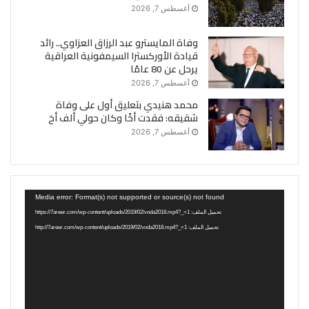
أغسطس 7, 2026
وفاة المايسترو عبد الرزاق العزاوي.. رائد
قيادة الأوركسترا السيمفونية العراقية
يرحل عن 80 عامًا
أغسطس 7, 2026
محمد هنيدي بتعليق أول على وفاة
شقيقه: فقدت أخًا وكان حولي ألف أخ
أغسطس 7, 2026
مشغل
Media error: Format(s) not supported or source(s) not found
الفيديو
تحميل الملف: https://7areer.com/wp-content/uploads/2019/02/voda2018.mp4?_=1
تحميل الملف: http://7areer.com/wp-content/uploads/2019/02/voda2018.mp4?_=1