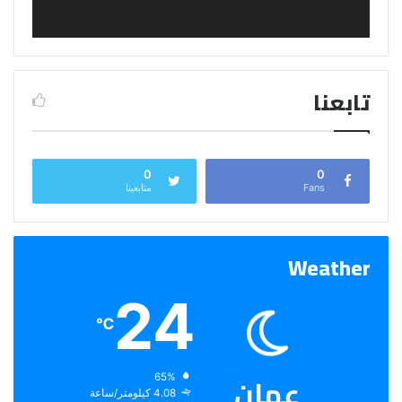
تابعنا
0
0
Fans
متابعينا
Weather
24
℃
عمان
الرطوبة:
65%
الرياح:
4.08 كيلومتر/ساعة