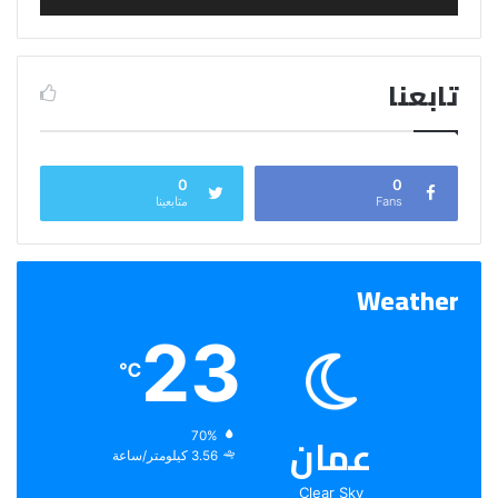
تابعنا
0
0
Fans
متابعينا
Weather
23
℃
عمان
الرطوبة:
70%
الرياح:
3.56 كيلومتر/ساعة
Clear Sky