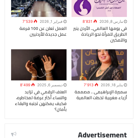
مارس 8, 2026
8٬831
فبراير 1, 2026
7٬539
في يومها العالمي.. الأردن ينير
العمل تعلن عن 100 فرصة
الطريق للمرأة نحو الريادة
عمل جديدة للأردنيين
والتمكين
يناير 18, 2026
7٬913
ديسمبر 6, 2025
8٬499
سميرة الإبراهيمى .. مصممة
العنف الرقمي في تزايد
أزياء مغربية تخطت العالمية
والنساء أكثر عرضة لمخاطره،
فكيف يمكنهن تجنبه والبقاء
بأمان؟
Advertisement