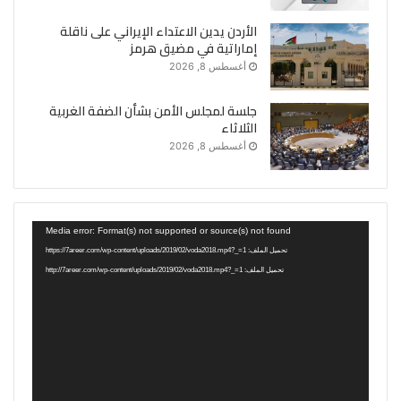
الأردن يدين الاعتداء الإيراني على ناقلة
إماراتية في مضيق هرمز
أغسطس 8, 2026
جلسة لمجلس الأمن بشأن الضفة الغربية
الثلاثاء
أغسطس 8, 2026
مشغل
Media error: Format(s) not supported or source(s) not found
الفيديو
تحميل الملف: https://7areer.com/wp-content/uploads/2019/02/voda2018.mp4?_=1
تحميل الملف: http://7areer.com/wp-content/uploads/2019/02/voda2018.mp4?_=1