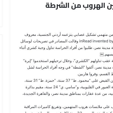
 الهروب من الشرطة
فت مصادر أمنية مصرية مسؤولة تفاصيل هروب 3 من متهمي تشكيل عصابي يتزعمه أردني الجنسية، معروف
إعلاميا بـ”عصابة علي بابا”، الخميس. إعلان ￼ inRead invented by Teads وقالت المصادر في تصريحات لوسائل
 مدينة نصر، طلبوا من أفراد الحراسة تناول وجبة كشري أثناء
حبسهم.￼
عقب تناولهم “الكشري”، وخلال ترحيلهم استخدموا “إبرة”
دينة نصر، ألقوا “الشطة” في وجه أفراد الحراسة لشل
القسم، وفروا هاربين.
يُشار إلى أنه في كانون الثاني الماضي ألقت قوات الأمن القبض على “محمود. ط” 37 سنة، “حمزة. ط” 31 سنة،
“كمال. ش” 33 سنة، “علاء. ج” 32 سنة، يقيمون بمدينة العبور في القليوبية، و”سامي. ي” 24 سنة، مقيم بدائرة
السلام؛ لاتهامهم بسرقة 150مليون جنيه، من عدة عقارات بمناطق مدينة نصر، والقاهرة الجديدة،
وف على ملابسات هروب المتهمين، وتفريغ كاميرات المراقبة