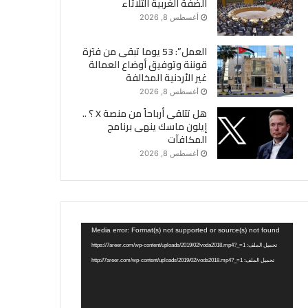
الضفة الغربية الثلاثاء
أغسطس 8, 2026
العمل”: 53 يوما تبقى من فترة
قوننة وتوفيق أوضاع العمالة
غير الأردنية المخالفة
أغسطس 8, 2026
هل تتلقى أرباحاً من منصة X ؟ ..
إيلون ماسك ينهى برنامج
المكافآت
أغسطس 8, 2026
مشغل
Media error: Format(s) not supported or source(s) not found
الفيديو
تحميل الملف: https://7areer.com/wp-content/uploads/2019/02/voda2018.mp4?_=1
تحميل الملف: http://7areer.com/wp-content/uploads/2019/02/voda2018.mp4?_=1