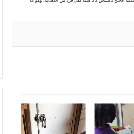
المثبتة خارج أسوار القسم. وفي وقت سابق، قضت محكمة الجنح بالسجن 33 سنة لكل فرد من العصابة، وهو ما