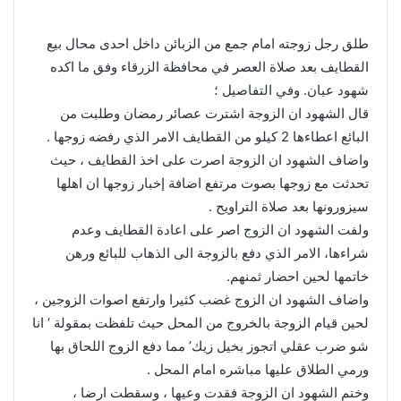
طلق رجل زوجته امام جمع من الزبائن داخل احدى محال بيع
القطايف بعد صلاة العصر في محافظة الزرقاء وفق ما اكده
شهود عيان. وفي التفاصيل ؛
قال الشهود ان الزوجة اشترت عصائر رمضان وطلبت من
البائع اعطاءها 2 كيلو من القطايف الامر الذي رفضه زوجها .
واضاف الشهود ان الزوجة اصرت على اخذ القطايف ، حيث
تحدثت مع زوجها بصوت مرتفع اضافة إخبار زوجها ان اهلها
سيزورونها بعد صلاة التراويح .
ولفت الشهود ان الزوج اصر على اعادة القطايف وعدم
شراءها، الامر الذي دفع بالزوجة الى الذهاب للبائع ورهن
خاتمها لحين احضار ثمنهم.
واضاف الشهود ان الزوج غضب كثيرا وارتفع اصوات الزوجين ،
لحين قيام الزوجة بالخروج من المحل حيث تلفظت بمقولة ‘ انا
شو ضرب عقلي اتجوز بخيل زيك’ مما دفع الزوج اللحاق بها
ورمي الطلاق عليها مباشره امام المحل .
وختم الشهود ان الزوجة فقدت وعيها ، وسقطت ارضا ،