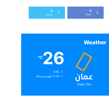
0
0
Fans
متابعينا
Weather
26
℃
عمان
الرطوبة:
43%
الرياح:
5.24 كيلومتر/ساعة
Clear Sky