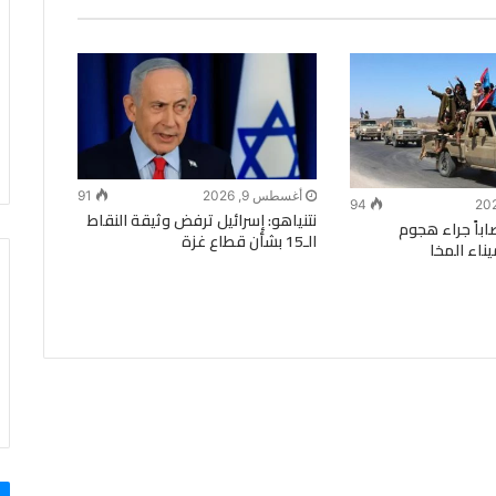
أغسطس 9, 2026
91
94
نتنياهو: إسرائيل ترفض وثيقة النقاط
ى و35 مصاباً جراء هجوم
الـ15 بشأن قطاع غزة
ناء المخا