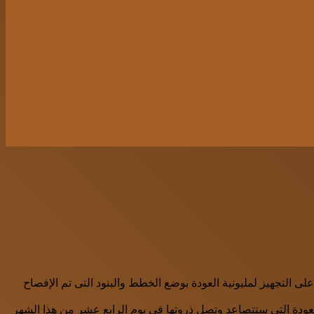
ضي على أن تصل لذروتها وتنتهى فى 15 مايو الجارى بحلول ذكرى النكبة على التجهيز لمليونية العودة بوضع الخطط والبنود التى تم الإفصاح
عودة التي ستتصاعد وتصل ذروتها في يوم الرابع عشر من هذا الشهر