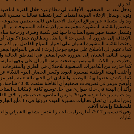
الجاري.
ودخل عدد من الصحفيين الأجانب إلى قطاع غزة خلال الفترة الماضية 
وتولي وسائل الإعلام الدولية اهتماما كبيرا بتغطية فعاليات مسيرة الع
وتداول نشطاء عبر مواقع التواصل الاجتماعي قائمة تتضمن مجموعة من البنود لمن عقد العزم 
وتتضمن القائمة المنشورة مجموعة من الإرشادات المستوحاة من الرحل
وتشمل حقيبة ظهر يضع الشاب داخلها تمر بكمية وفيرة، وزجاجة ميا
بالإضافة إلى ضرورة أن يلبس حذاءً رياضيًا، وبنطالون جينز (كابوي) 
وحثت القائمة المنشورة الشبان على اجتياز السياج الفاصل من أكثر
كما دعتهم إلى الاطلاع على موقع جوجل إيرث (الخاص بالمواقع الجغر
ونبهت القائمة الشبان إلى ضرورة عدم المشي في المناطق الخالية و
وحذرت من الكلاب البوليسية ونصحت برش الرمال على وجهها ما يسبب ل
كما حذرت من الكاميرات المنصوبة للاحتلال في الطرق والمفترقات، داع
وأعلنت الهيئة الوطنية لمسيرة العودة وكسر الحصار، اليوم الثلاثاء عن 
كما وكشف عضو الهيئة الوطنية والقيادي في الجبهة الشعبية ماهر مزهر
وأوضح مزهر فى تصريحات صحفيه أن القافلة ستضم 30-40 شاحنة، وستكون محملة بالشباب والفتية وكبار السن، موضحًا أن هدفها التأكيد على “أننا سنعود يوما إلى الديار التي شردنا منها”.
وأكد أن الهيئة في حالة طوارئ من أجل توسيع كافة الإمكانيات المتاحة والت
وبدأت مسيرات العودة، في 30 مارس الماضي، حيث يتجمهر آلاف الفلسطينيين، في عدة مواقع قرب السياج الفاصل بين القطاع وإسرائيل، للمطالبة بالعودة.
فلسطينيًا وإصابة آلاف.
وفي 6 ديسمبر 2017، أعلن ترامب اعتبار القدس بشقيها الشرقي والغربي عاصمة لإسرائيل، والبدء بنقل سفارة بلاده من تل أبيب للمدينة المحتلة، ما أثار موجة غضب عربية وإسلامية، وانتقادات وتحذيرات غربية.
شارك
WhatsApp
Facebook
Twitter
طباعة
مشاركة
عبر