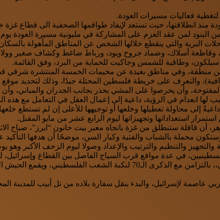
لتغطية فعاليات مسيرات العودة.
ودة منذ انطلاقتها، حيث تستعد لإيفاد طواقمها الصحفية الى قطاع غزة خل
على المشاركة في مليونية مسيرة العودة يوم الاثنين المقبل (14 مايو)، والزحف نحو الأراضي
ات البرية والتي ينقطع خلالها الشخص عن المناطق المأهولة بالسكان 
ه، وقاطعة أسلاك، وضماد جروح ويود، ورباط ضاغط وكشاف صغير وولاع
أو سيلكون، وطاقية للشمس وجاكيت للحماية من البرد، وفق القائمة.
 من منطقة، وفي مناطق بعيدة عن مخيمات الخمسة المنتشرة شرقي قطا
افية)، والتعرف على خريطة فلسطين المحتلة جيدًا، وذلك لتحديد موقع
المفتوحة، وأن يحرصوا على المشي بحذر بجانب الجدران والمباني، و
ها انعدام في الرؤية، داعية إلى إعمال العقل في التعامل مع هذه ال
يةً إلى محاولة تعطيلها وخلعها أو توجيهها للأعلى إن لم تستطع خلعها.
استمرار استعداداتها وتجهيزاتها ليوم الرابع عشر من مايو المقبل.
، أن قافلة ستنطلق من غزة باتجاه معبر بيت حانون “ايرز”، صباح الاث
جهيز والتنظيم والترتيب والإعداد وصولا ليوم الزحف الأكبر وهو يوم 14 مايو