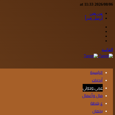
2026/08/06 at 11:33
من نحن
أرسل خبراً
إضافة
مقال
عمود
عشوائي
جانبي
القائمة
الرئيسية
أردنيات
عربي ودولي
مال وأعمال
ع بلاطة
برلمان