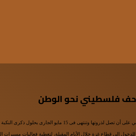
. زحف فلسطيني نحو الوطن
بدأ القائمون على تنظيم مسيرات العوده والتى بدأت منذ 30 آذار الما
دخول إلى قطاع غزة خلال الأيام المقبلة، لتغطية فعاليات مسيرات ال