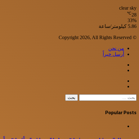
clear sky
℃
28
33%
الرطوبة:
الرياح:
5.86 كيلومتر/ساعة
© Copyright 2026, All Rights Reserved
من نحن
أرسل خبراً
WhatsApp
Facebook
Google+
Twitter
Viber
إغلاق
البحث
عن:
Popular Posts