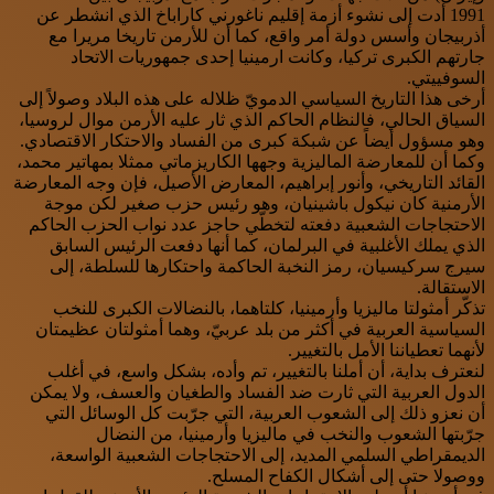
1991 أدت إلى نشوء أزمة إقليم ناغورني كاراباخ الذي انشطر عن
أذربيجان وأسس دولة أمر واقع، كما أن للأرمن تاريخا مريرا مع
جارتهم الكبرى تركيا، وكانت ارمينيا إحدى جمهوريات الاتحاد
السوفييتي.
أرخى هذا التاريخ السياسي الدمويّ ظلاله على هذه البلاد وصولاً إلى
السياق الحالي، فالنظام الحاكم الذي ثار عليه الأرمن موال لروسيا،
وهو مسؤول أيضاً عن شبكة كبرى من الفساد والاحتكار الاقتصادي.
وكما أن للمعارضة الماليزية وجهها الكاريزماتي ممثلا بمهاتير محمد،
القائد التاريخي، وأنور إبراهيم، المعارض الأصيل، فإن وجه المعارضة
الأرمنية كان نيكول باشينيان، وهو رئيس حزب صغير لكن موجة
الاحتجاجات الشعبية دفعته لتخطّي حاجز عدد نواب الحزب الحاكم
الذي يملك الأغلبية في البرلمان، كما أنها دفعت الرئيس السابق
سيرج سركيسيان، رمز النخبة الحاكمة واحتكارها للسلطة، إلى
الاستقالة.
تذكّر أمثولتا ماليزيا وأرمينيا، كلتاهما، بالنضالات الكبرى للنخب
السياسية العربية في أكثر من بلد عربيّ، وهما أمثولتان عظيمتان
لأنهما تعطياننا الأمل بالتغيير.
لنعترف بداية، أن أملنا بالتغيير، تم وأده، بشكل واسع، في أغلب
الدول العربية التي ثارت ضد الفساد والطغيان والعسف، ولا يمكن
أن نعزو ذلك إلى الشعوب العربية، التي جرّبت كل الوسائل التي
جرّبتها الشعوب والنخب في ماليزيا وأرمينيا، من النضال
الديمقراطي السلمي المديد، إلى الاحتجاجات الشعبية الواسعة،
ووصولا حتى إلى أشكال الكفاح المسلح.