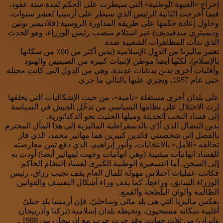
إخراج «الجبهة الوطنية» التي سيطرت على الحكم لمدة ستة عقود،
فيما أخرجت الثانية الرئيس الذي سيطر على أرمينيا لعشر سنوات،
وحاول إعادة حكمها على طريقة المداورة الروسية (فلاديمير بوتين
وديميتري ميدفيديف) عبر استلام منصب رئيس الوزراء، وهو الحدث
الذي بدأت المظاهرات الشعبية ضده.
تعتبر ماليزيا من الدول الإسلامية (يدين أكثر من 60٪ من سكانها
بالإسلام)، لكنّها أيضاً موطن لإثنيات كبيرة من الصينيين والهنود
وأقليات أخرى تدين بديانات عديدة، وهي من الدول التي كانت محتلة
حتى عام 1957، ويجري عليها بالتالي ما جرى
على بلدان أخرى مستقلة «نامية»، من حيث الإشكاليات التي يخلقها
إرث الاحتلال على نظامها السياسي من تدخّل الجيش في السياسة
إلى فساد النخب الحديثة وميلها الحثيث نحو الدكتاتورية.
يدين النضال الذي أدّى بالديمقراطية الماليزية إلى هذا المآل المحترم
بالفضل إلى شخصيتي قائدين كبيرين هما مهاتير محمد، الذي فاز
تحالفه «الأمل» بالانتخابات، وأنور إبراهيم، الذي دفع ثمن معارضته
للفساد اتهامات مشينة (وهي اتهامات وجهت لمهاتير أيضا) أودت به
إلى السجن، أما التسعيرة الوطنية الكبرى لفساد النظام الحاكم
فكانت عمليات اختلاس مهولة للمال العام يقف نجيب رزاق، رئيس
الوزراء السابق، وراءها، كما يقف وراء أشكال التعسف والقوانين
الظالمة وألوان البلطجة والقمع.
بعكس ماليزيا التي هي بلد مائي وساحليّ، فإن أرمينيا بلد جبليّ
أغلبية سكانه مسيحيون، وتحيطه بلدان إسلامية (تركيا وأذربيجان
وإيران) من ثلاث جهات، وقد جرت حرب مع اذربيجان بين 1988 ـ