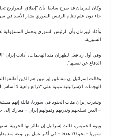
وكان ليبرمان قد صرح سابقا بأن “إطلاق الصواريخ تجا
جاء دون علم نظام الرئيس السوري بشار الأسد في سور
وأفاد ليبرمان بأن الرئيس السوري يتحمل المسؤولية 
السورية.
وفي أول رد فعل لطهران منذ الهجمات، أدانت إيران “الا
الدفاع عن نفسها”.
وقالت إسرائيل إن مقاتلين إيرانيين هم الذين أطلقوا الص
الهجمات الإسرائيلية مبنية على “ذرائع واهية لا أساس ل
ونشرت إيران مئات الجنود في سوريا، قائلة إنهم مس
– الذين تسلحهم وتدربهم وتمولهم إيران – معارك إل
ويوم الخميس، قالت إسرائيل إن طائراتها الحربية استهد
سوريا – نحو 70 هدفا – في أكبر عمل من نوعه منذ بداية الاضطرابات في عام 2011.