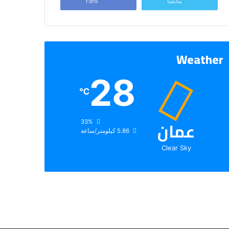
متابعينا
Fans
Weather
28
℃
عمان
الرطوبة:
33%
الرياح:
5.86 كيلومتر/ساعة
Clear Sky