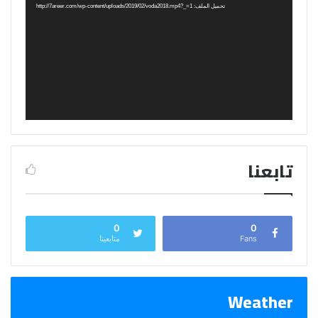
تحميل الملف: http://7areer.com/wp-content/uploads/2019/02/voda2018.mp4?_=1
تابعنا
0
0
Fans
متابعينا
Weather