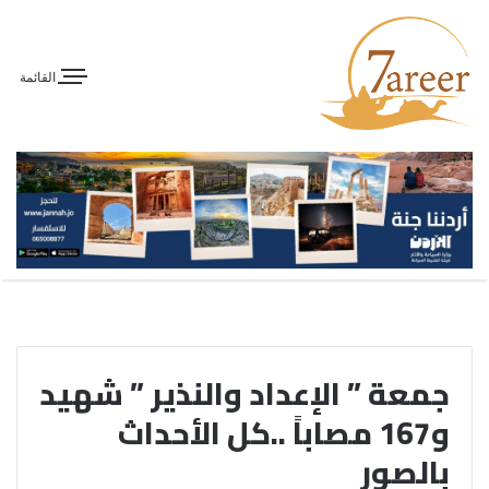
القائمة
جمعة ” الإعداد والنذير ” شهيد
و167 مصاباً ..كل الأحداث
بالصور