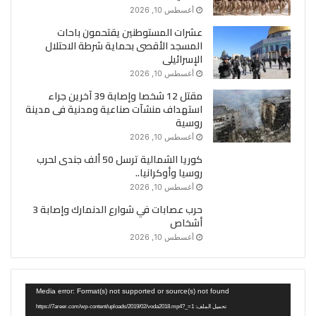
أغسطس 10, 2026
عشرات المستوطنين يقتحمون باحات
المسجد الأقصى بحماية شرطة الاحتلال
الإسرائيلى
أغسطس 10, 2026
مقتل 12 شخصا وإصابة 39 آخرين جراء
استهداف منشآت صناعية ومدنية فى مدينة
روسية
أغسطس 10, 2026
كوريا الشمالية ترسل 50 ألف جندى لحرب
روسيا وأوكرانيا..
أغسطس 10, 2026
حرب عصابات في شوارع الدنمارك وإصابة 3
أشخاص
أغسطس 10, 2026
مشغل
Media error: Format(s) not supported or source(s) not found
الفيديو
تحميل الملف: https://7areer.com/wp-content/uploads/2019/02/voda2018.mp4?_=1