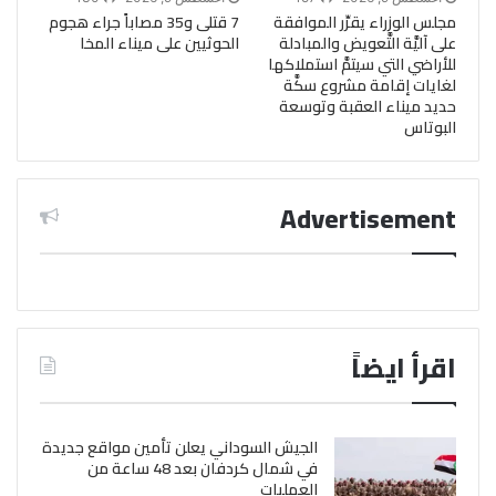
مجلس الوزراء يقرِّر الموافقة
7 قتلى و35 مصاباً جراء هجوم
على آليَّة التَّعويض والمبادلة
الحوثيين على ميناء المخا
للأراضي التي سيتمَّ استملاكها
لغايات إقامة مشروع سكَّة
حديد ميناء العقبة وتوسعة
البوتاس
Advertisement
اقرأ ايضاً
الجيش السوداني يعلن تأمين مواقع جديدة
في شمال كردفان بعد 48 ساعة من
العمليات