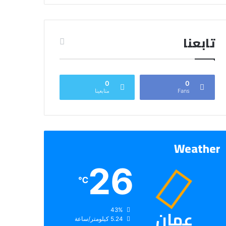
تابعنا
0
0
Fans
متابعينا
Weather
26
℃
عمان
الرطوبة:
43%
الرياح:
5.24 كيلومتر/ساعة