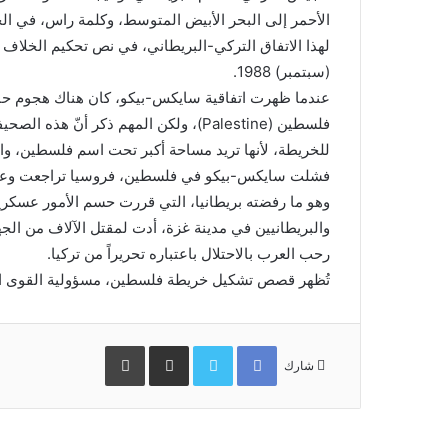
الأحمر إلى البحر الأبيض المتوسط، وكلمة راس، في الح
(سبتمبر) 1988.
عندما ظهرت اتفاقية سايكس-بيكو، كان هناك هجوم حاد ع
فلسطين (Palestine)، ولكن المهم ذكر أن
للخريطة، لأنها تريد مساحة أكبر تحت اسم فلسطين، وال
فشلت سايكس-بيكو في فلسطين، فروسيا تراجعت وعرضت
والبريطانيين في مدينة غزة، أدت لمقتل الآلاف من الجه
رحب العرب بالاحتلال باعتباره تحريراً من تركيا.
تُظهر قصص تشكيل خريطة فلسطين، مسؤولية القوى الاستع
Facebook
Twitter
مشاركة
طباعة
عبر
شارك
البريد