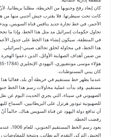
كان إبعاد رفح وجنوبها من الخريطة، مطلبا بريطانيا، لأ
كانت تحت سيطرتها. فلا يقترب جيش أجنبي منها من هناك
الأحمر، في خط تجارة جديد ينافس قناة السويس، ويدخل بض
تحاول حكومات إسرائيل مد مثل هذا الخط، وإذا ما نج
في المنطقة، سيكون إنشاء هذا الخط على جدول الأعمال
هذا الخط، في محاولة لخلق تحالف صيني-إسرائيلي.
من ضمن أهداف الصهاينة الأوائل، الذين دعموا الهجرة ا
كان يبني المستوطنات.
عندما يظهر خط مستقيم في خريطة أي بلد، فغالبا هذا
الصهيوني في سيناء، التي يجري الحديث اليوم عن نقل ال
للصهيونية ثيودور هرتزل على البريطانيين، السماح للي
أن تدافع دولة اليهود عن قناة السويس هناك، حالماً أنّ 
رفضت الخطة.
يعود رسم ا
الجيش التركي التقدم البريطاني، ونتيجة للمفاوضات