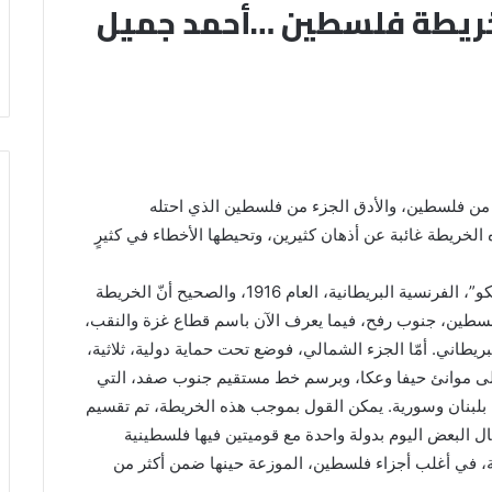
خريطة فلسطين …أحمد جميل
ر من فلسطين، والأدق الجزء من فلسطين الذي احتله
ل قصّة رسم هذه الخريطة غائبة عن أذهان كثيرين، وتحيطها الأخطاء في كثيرٍ
أول الأخطاء الشائعة، أنّ هذه حدود اتفاقية “سايكس-بيكو”، الفرنسية البريطانية، العام 1916، والصحيح أنّ الخريطة
فلسطين، جنوب رفح، فيما يعرف الآن باسم قطاع غزة والنقب،
طاني. أمّا الجزء الشمالي، فوضع تحت حماية دولية، ثلاثية،
 على موانئ حيفا وعكا، وبرسم خط مستقيم جنوب صفد، التي
لبنان وسورية. يمكن القول بموجب هذه الخريطة، تم تقسيم
ال البعض اليوم بدولة واحدة مع قوميتين فيها فلسطينية
ية، في أغلب أجزاء فلسطين، الموزعة حينها ضمن أكثر من