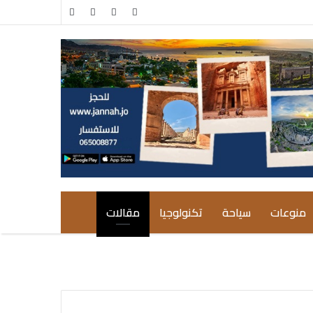
مقال
إضافة
عشوائي
عمود
جانبي
منوعات
سياحة
تكنولوجيا
مقالات