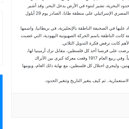
دود البحرية، تشير لنتوء في الأرض يدخل البحر. وقد أشير
لهذا الاتفاق التركي-البريطاني، في نص تحكيم الخلاف المصري الإسرائيلي على منطقة طابا، الصادر يوم 29 أيلول
ليها في الصحيفة الناطقة بالإنجليزية، في بريطانيا، واسمها
ّ هذه الصحيفة كانت الناطقة باسم الحركة الصهيونية اليهودية، التي غضبت
أهم كانت ترفض فكرة التدويل الثلاثي.
 على فرنسا أخذ كل فلسطين، مقابل ترك أرمينيا لها،
وهو ما رفضته بريطانيا، التي قررت حسم الأمور عسكرياً. وفي ربيع العام 1917 وقعت معركة كبرى بين الأتراك
تين، وليجري احتلال كل فلسطين، مع نهاية ذلك العام، ويومها
مارية.. ثم كيف يتغير التاريخ وتتغير الحدود.