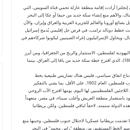
نّ إنجلترا أرادت إقامة منطقة عازلة تحمي قناة السويس، التي
، والأهم منع إنشاء سكة حديد من حيفا أو عكا إلى البحر
ائع أوروبا والعالم للجزيرة العربية والعراق وإيران، والآن
حت خطط دونالد ترامب، في فرض حل إقليمي يُدمج إسرائيل
، ويحاول الإسرائيليون إغراء الصينيين ليكونوا شركاءهم في
ليهودية لفلسطين، الاستثمار والربح من الجغرافيا، ومن أبرز
هؤلاء موسى مونتفيوري، اليهودي الإنجليزي (1784-1885)، الذي اقترح خطة سكة حديد من يافا إلى العراق، بينما
 نتاج اتفاق سياسي، فليس هناك تضاريس طبيعية بخط
مستقيم. وقد بدأت عملية محاولات رسم هذا الخط جنوب فلسطين، العام 1902، على الأقل، بما يشي بالتفكير
لاجئين الفلسطينيين لها اليوم. يومها اقترح الأب الروحي
هود باستعمار منطقة العريش وأغلب سيناء، في مصر، متعهداً
هذه الدولة ستمتد، لاحقاً لباقي فلسطين، ولكن بريطانيا
لخط المستقيم الجنوبي، للعام 1906، عندما تقدمت بريطانيا عسكريا لاحتلال جنوب فلسطين، وحينها منع
 رسم الخط المستقيم، من منطقة “راس محمد” في البحر