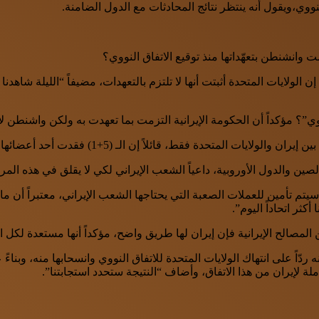
وي،ويقول أنه ينتظر نتائج المحادثات مع الدول الضامنة.
وانشنطن بتعهّداتها منذ توقيع الاتفاق النووي؟
ي”؟ مؤكداً أن الحكومة الإيرانية التزمت بما تعهدت به ولكن واشنطن لا ت
ايات المتحدة فقط، قائلاً إن الـ (5+1) فقدت أحد أعضائها.
ين والدول الأوروبية، داعياً الشعب الإيراني لكي لا يقلق في هذه المر
م تأمين للعملات الصعبة التي يحتاجها الشعب الإيراني، معتبراً أن ما 
ر اتحاداً اليوم”.
 المصالح الإيرانية فإن إيران لها طريق واضح، مؤكداً أنها مستعدة لكل
نه ردّاً على انتهاك الولايات المتحدة للاتفاق النووي وانسحابها منه، و
ة لإيران من هذا الاتفاق، وأضاف “النتيجة ستحدد استجابتنا”.