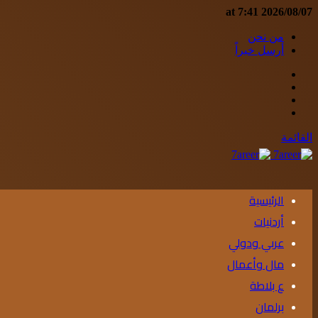
2026/08/07 at 7:41
من نحن
أرسل خبراً
إضافة
مقال
عمود
عشوائي
جانبي
القائمة
الرئيسية
أردنيات
عربي ودولي
مال وأعمال
ع بلاطة
برلمان