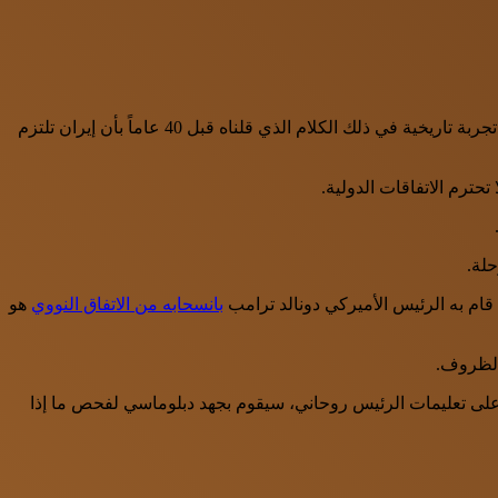
وعقب إعلان الرئيس الأميركي انسحاب بلاده من الاتفاق، قال روحاني إن الولايات المتحدة أثبتت أنها لا تلتزم بالتعهدات، مضيفاً “الليلة شاهدنا تجربة تاريخية في ذلك الكلام الذي قلناه قبل 40 عاماً بأن إيران تلتزم
حترم الاتفاقات الدولية.
حلة.
قام به الرئيس الأميركي دونالد ترامب
بانسحابه من الاتفاق النووي
هو
 الظروف.
بناءً على تعليمات الرئيس روحاني، سيقوم بجهد دبلوماسي لفحص ما إذا