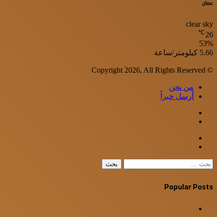
عمان
clear sky
℃
26
53%
الرطوبة:
الرياح:
5.66 كيلومتر/ساعة
© Copyright 2026, All Rights Reserved
من نحن
أرسل خبراً
WhatsApp
Facebook
Google+
Twitter
Viber
إغلاق
البحث
عن:
Popular Posts