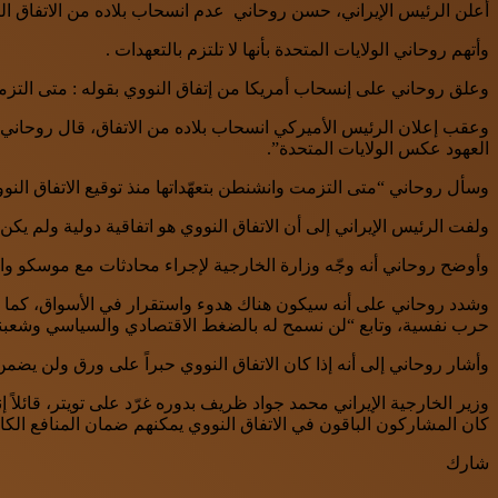
أعلن الرئيس الإيراني، حسن روحاني عدم انسحاب بلاده من الاتفاق النو
وأتهم روحاني الولايات المتحدة بأنها لا تلتزم بالتعهدات .
وعلق روحاني على إنسحاب أمريكا من إتفاق النووي بقوله : متى التزمت 
العهود عكس الولايات المتحدة”.
وسأل روحاني “متى التزمت وانشنطن بتعهّداتها منذ توقيع الاتفاق النوو
ولفت الرئيس الإيراني إلى أن الاتفاق النووي هو اتفاقية دولية ولم يكن بين إيران والول
وأوضح روحاني أنه وجّه وزارة الخارجية لإجراء محادثات مع موسكو والص
وشدد روحاني على أنه سيكون هناك هدوء واستقرار في الأسواق، كما سيت
حرب نفسية، وتابع “لن نسمح له بالضغط الاقتصادي والسياسي وشعبنا أكث
وأشار روحاني إلى أنه إذا كان الاتفاق النووي حبراً على ورق ولن يضمن
وزير الخارجية الإيراني محمد جواد ظريف بدوره غرّد على تويتر، قائلاً إ
كان المشاركون الباقون في الاتفاق النووي يمكنهم ضمان المنافع الكامل
شارك
WhatsApp
Facebook
Twitter
طباعة
مشاركة