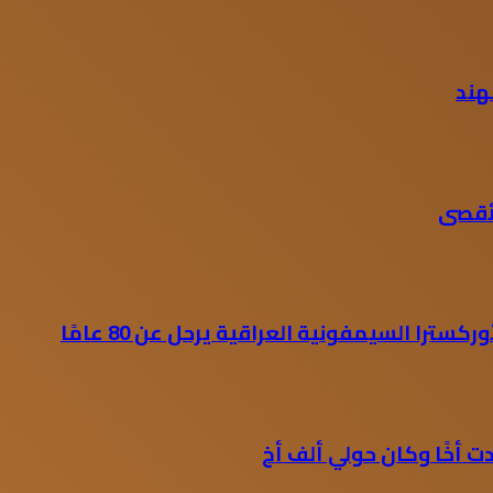
لأقصى
كسترا السيمفونية العراقية يرحل عن 80 عامًا
 أخًا وكان حولي ألف أخ