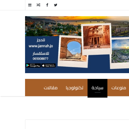
مقال
إضافة
عشوائي
عمود
جانبي
منوعات
سياحة
تكنولوجيا
مقالات