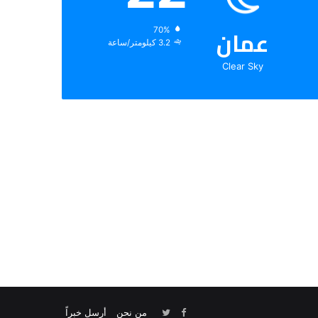
عمان
الرطوبة:
70%
الرياح:
3.2 كيلومتر/ساعة
Clear Sky
من نحن
أرسل خبراً