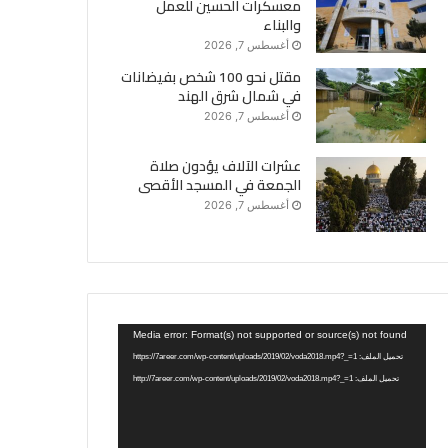
معسكرات الحسين للعمل
والبناء
أغسطس 7, 2026
مقتل نحو 100 شخص بفيضانات
في شمال شرق الهند
أغسطس 7, 2026
عشرات الآلاف يؤدون صلاة
الجمعة في المسجد الأقصى
أغسطس 7, 2026
مشغل
Media error: Format(s) not supported or source(s) not found
الفيديو
تحميل الملف: https://7areer.com/wp-content/uploads/2019/02/voda2018.mp4?_=1
تحميل الملف: http://7areer.com/wp-content/uploads/2019/02/voda2018.mp4?_=1