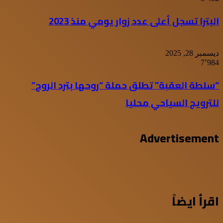
البترا تسجل أعلى عدد زوار يومي منذ 2023
ديسمبر 28, 2025
7٬984
“سلطة العقبة” تطلق حملة “روحها بترد الروح”
للترويج السياحي محليا
Advertisement
اقرأ ايضاً