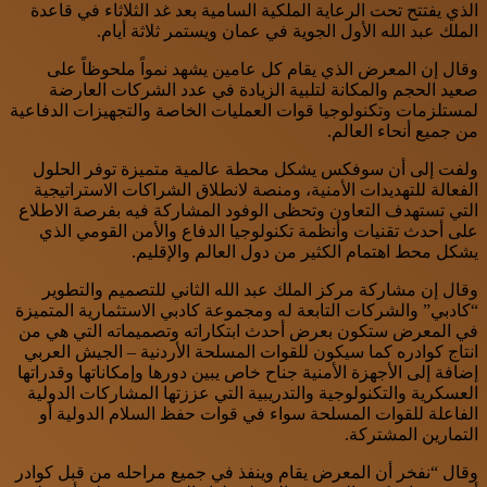
الذي يفتتح تحت الرعاية الملكية السامية بعد غد الثلاثاء في قاعدة
الملك عبد الله الأول الجوية في عمان ويستمر ثلاثة أيام.
وقال إن المعرض الذي يقام كل عامين يشهد نمواً ملحوظاً على
صعيد الحجم والمكانة لتلبية الزيادة في عدد الشركات العارضة
لمستلزمات وتكنولوجيا قوات العمليات الخاصة والتجهيزات الدفاعية
من جميع أنحاء العالم.
ولفت إلى أن سوفكس يشكل محطة عالمية متميزة توفر الحلول
الفعالة للتهديدات الأمنية، ومنصة لانطلاق الشراكات الاستراتيجية
التي تستھدف التعاون وتحظى الوفود المشاركة فيه بفرصة الاطلاع
على أحدث تقنيات وأنظمة تكنولوجيا الدفاع والأمن القومي الذي
يشكل محط اھتمام الكثير من دول العالم والإقليم.
وقال إن مشاركة مركز الملك عبد الله الثاني للتصميم والتطوير
“كادبي” والشركات التابعة له ومجموعة كادبي الاستثمارية المتميزة
في المعرض ستكون بعرض أحدث ابتكاراته وتصميماته التي هي من
انتاج كوادره كما سيكون للقوات المسلحة الأردنية – الجيش العربي
إضافة إلى الأجهزة الأمنية جناح خاص يبين دورها وإمكاناتها وقدراتها
العسكرية والتكنولوجية والتدريبية التي عززتها المشاركات الدولية
الفاعلة للقوات المسلحة سواء في قوات حفظ السلام الدولية أو
التمارين المشتركة.
وقال “نفخر أن المعرض يقام وينفذ في جميع مراحله من قبل كوادر