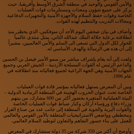
والأمن القومي والوحيد في منطقة الشرق الأوسط وأفريقيا، حيث
يركز على جميع شؤون ومعدات ومستلزمات قوات العمليات
الخاصة وقوات حفظ السلام والأجهزة الأمنية والتجهيزات الدفاعية
ومجالات التدريب والتنظيم لهذه القوات.
وأضاف في بيان صحفي اليوم الأحد أن سوفكس، الذي يحظى منذ
انطلاقته برعاية جلالة الملك عبدالله الثاني، يمثل منتدى عالمياً
للحوار لكل الدول التي تسعى الى السلم والأمن العالميين، مشيراً
إلى أن هذه هي الرسالة والهدف الأساسي له.
ولفت إلى أنه يقام بإشراف مباشر من سمو الأمير فيصل بن الحسين
والداعم الرئيس له القوات المسلحة الأردنية – الجيش العربي وجميع
الجهات الأمنية وهي الجهة الراعية لجميع فعالياته منذ انطلاقته في
عام 1996.
وبين أن المعرض يستهل فعالياته بمؤتمر قادة قوات العمليات
الخاصة تحت عنوان الحروب الهجينة في المنطقة الرمادية الدولية –
البيئة العملياتية المتغيرة بحضور أكثر من 600 مشارك، من بينهم
وزراء دفاع ورؤساء أركان وكبار ضباط قوات العمليات الخاصة
والقوات البرية والجوية في المنطقة إلى جانب عدد من صناع القرار
ومخططي وواضعي الاستراتيجيات المتعلقة بالأمن القومي والعالمي
للعمل على بناء جسور التفاهم والتعاون لتوطيد السلام العالمي.
وأوضح أن أكثر من 350 شركة من 35 دولة ستشارك في المعرض