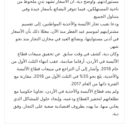
مستورادتهم. وأوضح دية، أن الأسعار تشهد تدنٍ ملحوظ من
ناحية المستهلكين، فيما تتوفر البضائع بأسعار جيدة وفي
متناول الجميع.
ودعا نقيب تجار الألبسة والأحذية المواطنين، إلى تقسيم
مشترايتهم لموسم عيد الفطر منذ الآن، معللا ذلك بأن الأسعار
في أدنى مستوايتها، وبضائع العيد في مخازن التجار منذ نحو
شهر.
وكان دية، كشف في وقت سابق عن تحقيق مبيعات قطاع
الألبسة في الأردن، أرقاما صادمة، عقب انتهاء الثلث الأول من
عام 2018. وأشار إلى أن التراجع في مبيعات قطاع الألبسة
والأحذية، بلغ نحو 35% في الثلث الأول من 2018، مقارنة مع
الفترة ذاتها من العام 2017.
ولم يجد قطاع الألبسة والأحذية في الأردن، تجاوبا حكوميا مع
تطلعاتهم لتحفيز القطاع ودعمه، وإيجاد حلول للمشاكل الذي
يعاني منها، ما يهدد بظروف اقتصادية صعبة على التجار، وفق
دية.