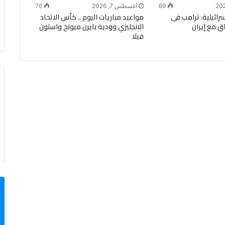
69
أغسطس 7, 2026
76
ة الـ14 الإسرائيلية: ترامب فى
مواعيد مباريات اليوم .. كأس الاتحاد
ق مع إيران
الانجليزي وودية بايرن ميونخ واستون
فيلا