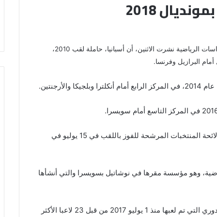
نديال 2018
كشفت دراسة لمرصد كرة القدم التابع للمركز الدولي للدراسات الرياضية نشرت الاثنين، أن أسبانيا، حاملة لقب 2010،
مام البرازيل وفرنسا.
لأرجنتين.
أما روسيا، البلد المضيف، فجاءت في المرتبة 14 على لائحة المنتخبات المرشحة للفوز باللقب في 15 يوليو في
ياضية، وهو مؤسسة مقرها في نوشاتيل بسويسرا والتي أنشأها
ويجمع هذا المؤشر متوسط النسبة المئوية لمباريات الدوري التي تم لعبها منذ 1 يوليو 2017 من قبل 23 لاعبا الأكثر