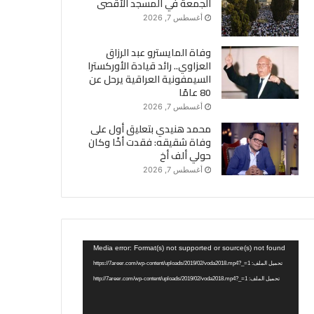
الجمعة في المسجد الأقصى
أغسطس 7, 2026
وفاة المايسترو عبد الرزاق
العزاوي.. رائد قيادة الأوركسترا
السيمفونية العراقية يرحل عن
80 عامًا
أغسطس 7, 2026
محمد هنيدي بتعليق أول على
وفاة شقيقه: فقدت أخًا وكان
حولي ألف أخ
أغسطس 7, 2026
مشغل
Media error: Format(s) not supported or source(s) not found
الفيديو
تحميل الملف: https://7areer.com/wp-content/uploads/2019/02/voda2018.mp4?_=1
تحميل الملف: http://7areer.com/wp-content/uploads/2019/02/voda2018.mp4?_=1