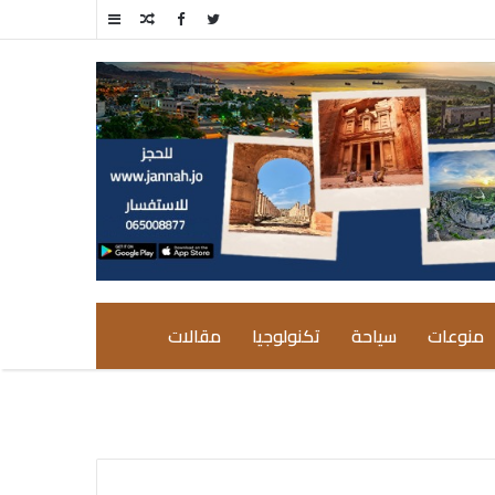
مقال
إضافة
عشوائي
عمود
جانبي
منوعات
سياحة
تكنولوجيا
مقالات