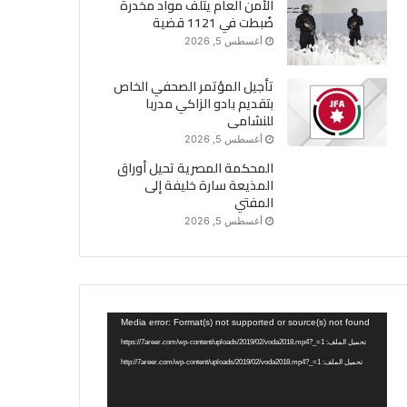
الأمن العام يتلف مواد مخدرة
ضُبطت في 1121 قضية
أغسطس 5, 2026
تأجيل المؤتمر الصحفي الخاص
بتقديم بادو الزاكي مدربا
للنشامى
أغسطس 5, 2026
المحكمة المصرية تحيل أوراق
المذيعة سارة خليفة إلى
المفتي
أغسطس 5, 2026
مشغل
Media error: Format(s) not supported or source(s) not found
الفيديو
تحميل الملف: https://7areer.com/wp-content/uploads/2019/02/voda2018.mp4?_=1
تحميل الملف: http://7areer.com/wp-content/uploads/2019/02/voda2018.mp4?_=1