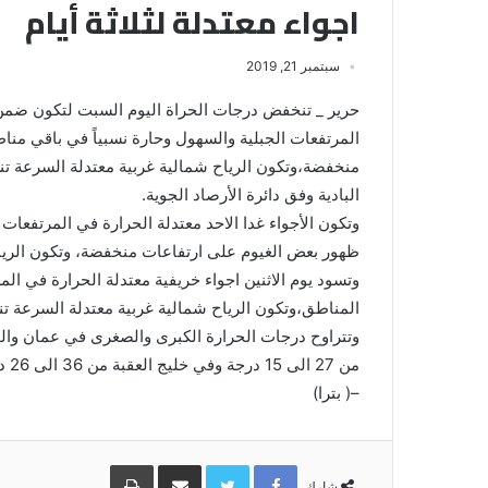
اجواء معتدلة لثلاثة أيام
سبتمبر 21, 2019
حرير _ تنخفض درجات الحراة اليوم السبت لتكون ضمن مع
المرتفعات الجبلية والسهول وحارة نسبياً في باقي من
منخفضة،وتكون الرياح شمالية غربية معتدلة السرعة 
البادية وفق دائرة الأرصاد الجوية.
وتكون الأجواء غدا الاحد معتدلة الحرارة في المرتفعات
ظهور بعض الغيوم على ارتفاعات منخفضة، وتكون الرياح
وتسود يوم الاثنين اجواء خريفية معتدلة الحرارة في الم
المناطق،وتكون الرياح شمالية غربية معتدلة السرعة تنش
من 27 الى 15 درجة وفي خليج العقبة من 36 الى 26 درجة مئوية.
–( بترا)
Facebook
Twitter
مشاركة
طباعة
عبر
شارك